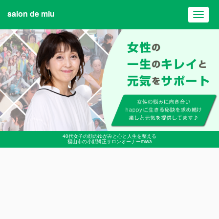
salon de miu
Toggl
navig
40代女子の顔のゆがみと心と人生を整える
福山市の小顔矯正サロンオーナーmiwa