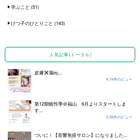
学ぶこと
(51)
けつ子のひとりごと
(143)
人気記事(トータル)
皮膚
脳ɱ...
4.1k件のビュー
第12期個性學＠福山 6月よりスタートしま
す...
2.5k件のビュー
ついに！【音響免疫サロン】になりました...