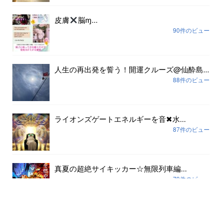
皮膚
脳ɱ...
90件のビュー
人生の再出発を誓う！開運クルーズ@仙酔島...
88件のビュー
ライオンズゲートエネルギーを音✖︎水...
87件のビュー
真夏の超絶サイキッカー☆無限列車編...
79件のビュー