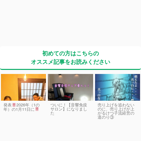
初めての方はこちらの
オススメ記事をお読みください
発表
2026年（1の
ついに！【音響免疫
売り上げを追わない
サロン】になりまし
のに、売り上げが上
年）の1月11日に
た
がるけつ子流経営の
道のり③