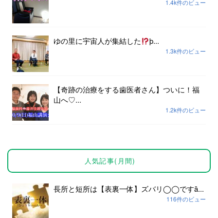
1.4k件のビュー
ゆの里に宇宙人が集結した
þ...
1.3k件のビュー
【奇跡の治療をする歯医者さん】ついに！福
山へ♡...
1.2k件のビュー
人気記事(月間)
長所と短所は【表裏一体】ズバリ◯◯ですȃ...
116件のビュー