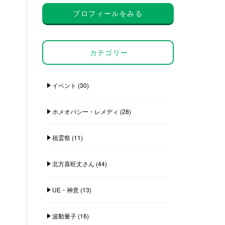
プロフィールをみる
カテゴリー
イベント
(30)
ホメオパシー・レメディ
(28)
祖霊祭
(11)
北方喜旺丈さん
(44)
UE・神意
(13)
波動量子
(16)