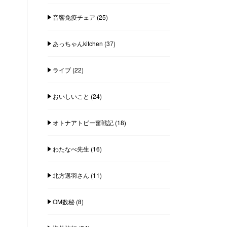
音響免疫チェア
(25)
あっちゃんkitchen
(37)
ライブ
(22)
おいしいこと
(24)
オトナアトピー奮戦記
(18)
わたなべ先生
(16)
北方邁羽さん
(11)
OM数秘
(8)