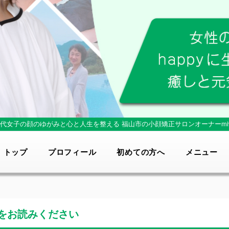
0代女子の顔のゆがみと心と人生を整える
福山市の小顔矯正サロンオーナーmi
トップ
プロフィール
初めての方へ
メニュー
をお読みください