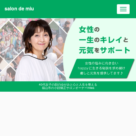
salon de miu
Toggl
navig
40代女子の顔のゆがみと心と人生を整える
福山市の小顔矯正サロンオーナーmiwa