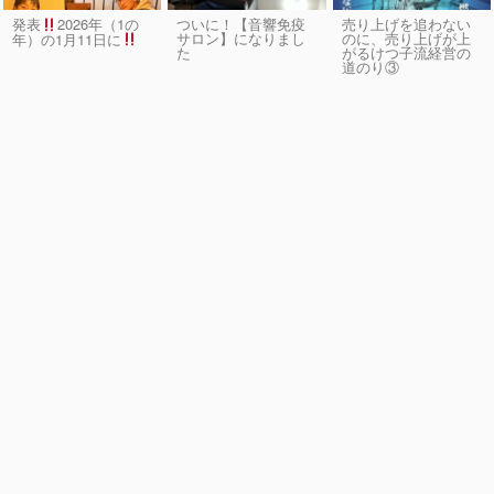
発表
2026年（1の
ついに！【音響免疫
売り上げを追わない
サロン】になりまし
のに、売り上げが上
年）の1月11日に
た
がるけつ子流経営の
道のり③