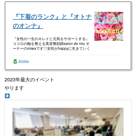
『下着のランク』と『オトナ
のオンナ』
『女性の一生のキレイと元気をサポートする』
ココロの軸を整える美容整顔師salon de miu オ
ーナーのmiwaです♡女性がhappyに生きていく
ため内面美…
Ameba
2023年最大のイベント
やります