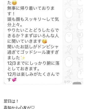
翌日は！
高知から心友が♡