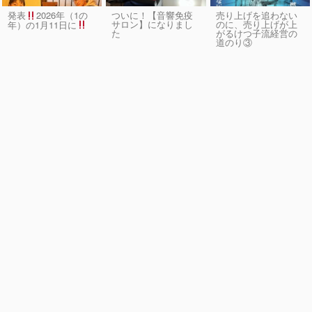
発表
2026年（1の
ついに！【音響免疫
売り上げを追わない
サロン】になりまし
のに、売り上げが上
年）の1月11日に
た
がるけつ子流経営の
道のり③