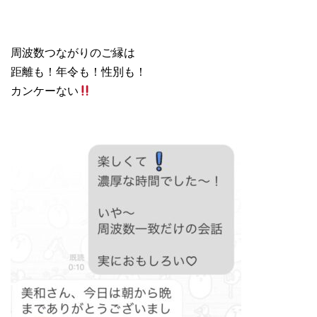
周波数つながりのご縁は
距離も！年令も！性別も！
カンケーない