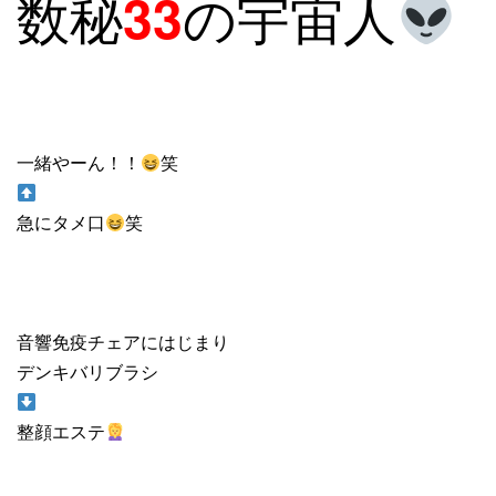
数秘
の宇宙人
33
一緒やーん！！
笑
急にタメ口
笑
音響免疫チェアにはじまり
デンキバリブラシ
整顔エステ