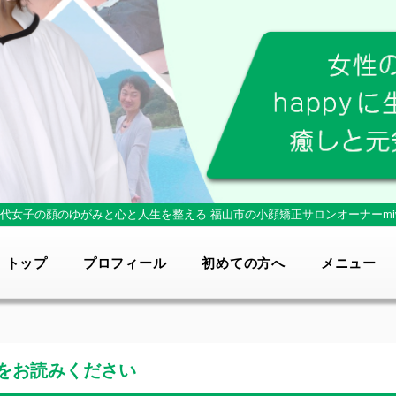
0代女子の顔のゆがみと心と人生を整える
福山市の小顔矯正サロンオーナーmi
トップ
プロフィール
初めての方へ
メニュー
をお読みください