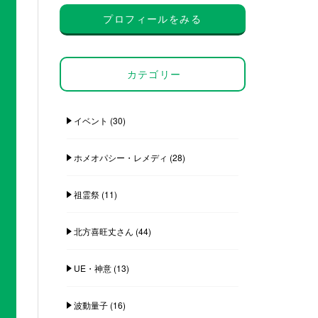
プロフィールをみる
カテゴリー
イベント
(30)
ホメオパシー・レメディ
(28)
祖霊祭
(11)
北方喜旺丈さん
(44)
UE・神意
(13)
波動量子
(16)