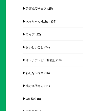
音響免疫チェア
(25)
あっちゃんkitchen
(37)
ライブ
(22)
おいしいこと
(24)
オトナアトピー奮戦記
(18)
わたなべ先生
(16)
北方邁羽さん
(11)
OM数秘
(8)