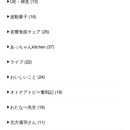
UE・神意
(13)
波動量子
(16)
音響免疫チェア
(25)
あっちゃんkitchen
(37)
ライブ
(22)
おいしいこと
(24)
オトナアトピー奮戦記
(18)
わたなべ先生
(16)
北方邁羽さん
(11)