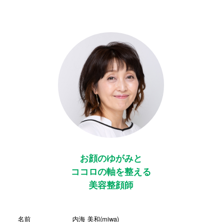
お顔のゆがみと
ココロの軸を整える
美容整顔師
名前
内海 美和(miwa)