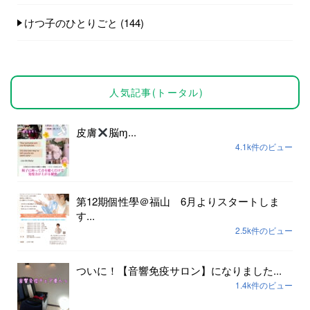
けつ子のひとりごと
(144)
人気記事(トータル)
皮膚
脳ɱ...
4.1k件のビュー
第12期個性學＠福山 6月よりスタートしま
す...
2.5k件のビュー
ついに！【音響免疫サロン】になりました...
1.4k件のビュー