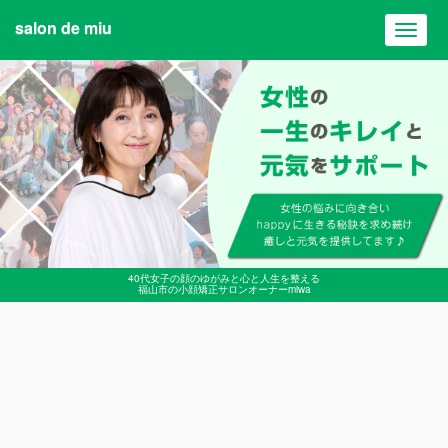
salon de miu
Toggl
navig
40代女子の顔のゆがみと心と人生を整える
福山市の小顔矯正サロンオーナーmiwa