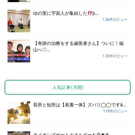
ゆの里に宇宙人が集結した
þ...
1.3k件のビュー
【奇跡の治療をする歯医者さん】ついに！福
山へ♡...
1.2k件のビュー
人気記事(月間)
長所と短所は【表裏一体】ズバリ◯◯ですȃ...
119件のビュー
ライオンズゲートエネルギーを音✖︎水...