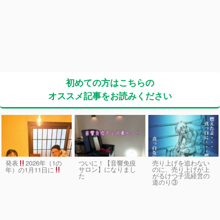
初めての方はこちらの
オススメ記事をお読みください
発表
2026年（1の
ついに！【音響免疫
売り上げを追わない
サロン】になりまし
のに、売り上げが上
年）の1月11日に
た
がるけつ子流経営の
道のり③