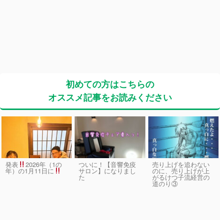
初めての方はこちらの
オススメ記事をお読みください
発表
2026年（1の
ついに！【音響免疫
売り上げを追わない
サロン】になりまし
のに、売り上げが上
年）の1月11日に
た
がるけつ子流経営の
道のり③