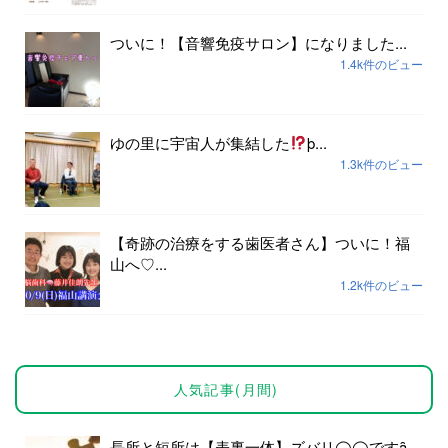
ついに！【音響免疫サロン】になりました...
1.4k件のビュー
ゆの里に宇宙人が集結した
þ...
1.3k件のビュー
【奇跡の治療をする歯医者さん】ついに！福
山へ♡...
1.2k件のビュー
人気記事(月間)
長所と短所は【表裏一体】ズバリ◯◯ですȃ...