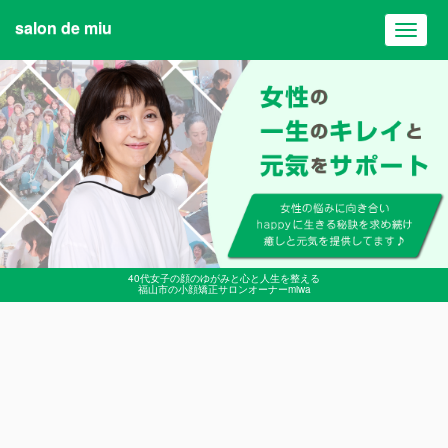
salon de miu
Toggl
navig
40代女子の顔のゆがみと心と人生を整える
福山市の小顔矯正サロンオーナーmiwa