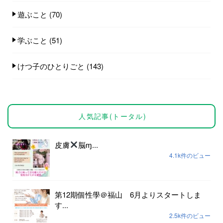
遊ぶこと
(70)
学ぶこと
(51)
けつ子のひとりごと
(143)
人気記事(トータル)
皮膚
脳ɱ...
4.1k件のビュー
第12期個性學＠福山 6月よりスタートしま
す...
2.5k件のビュー