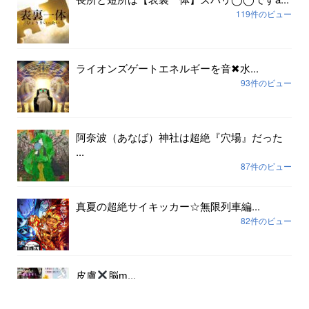
119件のビュー
ライオンズゲートエネルギーを音✖︎水...
93件のビュー
阿奈波（あなば）神社は超絶『穴場』だった
...
87件のビュー
真夏の超絶サイキッカー☆無限列車編...
82件のビュー
皮膚
脳ɱ...
78件のビュー