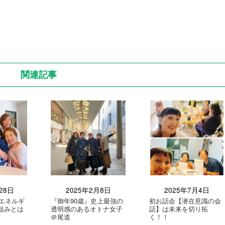
関連記事
28日
2025年2月8日
2025年7月4日
エネルギ
『御年90歳』史上最強の
初お話会【潜在意識の会
組みとは
透明感のあるオトナ女子
話】は未来を切り拓
＠尾道
く！！