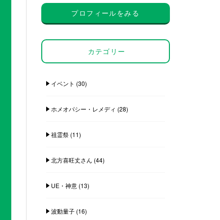
プロフィールをみる
カテゴリー
イベント
(30)
ホメオパシー・レメディ
(28)
祖霊祭
(11)
北方喜旺丈さん
(44)
UE・神意
(13)
波動量子
(16)