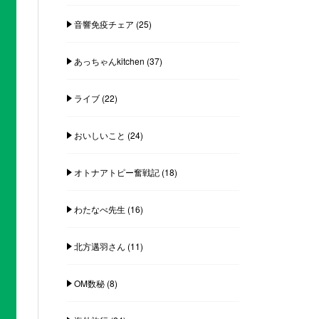
音響免疫チェア
(25)
あっちゃんkitchen
(37)
ライブ
(22)
おいしいこと
(24)
オトナアトピー奮戦記
(18)
わたなべ先生
(16)
北方邁羽さん
(11)
OM数秘
(8)