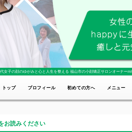
0代女子の顔のゆがみと心と人生を整える
福山市の小顔矯正サロンオーナーmi
トップ
プロフィール
初めての方へ
メニュー
をお読みください