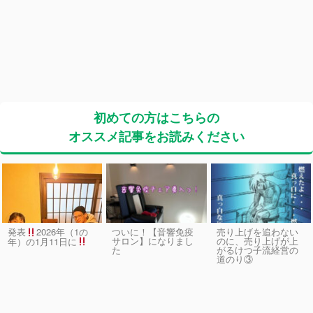
初めての方はこちらの
オススメ記事をお読みください
発表
2026年（1の
ついに！【音響免疫
売り上げを追わない
サロン】になりまし
のに、売り上げが上
年）の1月11日に
た
がるけつ子流経営の
道のり③