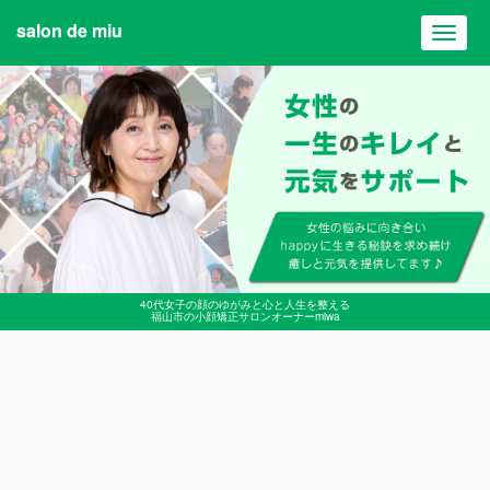
salon de miu
Toggl
navig
40代女子の顔のゆがみと心と人生を整える
福山市の小顔矯正サロンオーナーmiwa