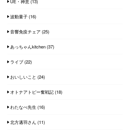
UE・神意
(13)
波動量子
(16)
音響免疫チェア
(25)
あっちゃんkitchen
(37)
ライブ
(22)
おいしいこと
(24)
オトナアトピー奮戦記
(18)
わたなべ先生
(16)
北方邁羽さん
(11)