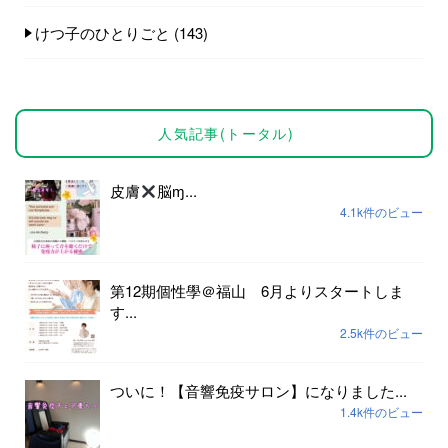
けつ子のひとりごと
(143)
人気記事(トータル)
皮膚
脳ɱ...
4.1k件のビュー
第12期個性學＠福山 6月よりスタートしま
す...
2.5k件のビュー
ついに！【音響免疫サロン】になりました...
1.4k件のビュー