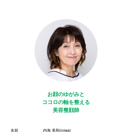
お顔のゆがみと
ココロの軸を整える
美容整顔師
名前
内海 美和(miwa)