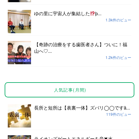
ゆの里に宇宙人が集結した
þ...
1.3k件のビュー
【奇跡の治療をする歯医者さん】ついに！福
山へ♡...
1.2k件のビュー
人気記事(月間)
長所と短所は【表裏一体】ズバリ◯◯ですȃ...
119件のビュー
ライオンズゲートエネルギーを音✖︎水...