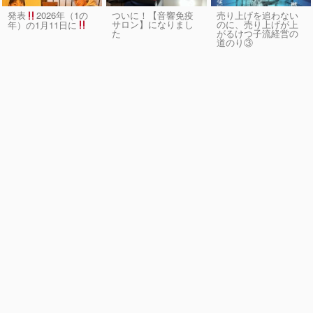
発表
2026年（1の
ついに！【音響免疫
売り上げを追わない
サロン】になりまし
のに、売り上げが上
年）の1月11日に
た
がるけつ子流経営の
道のり③