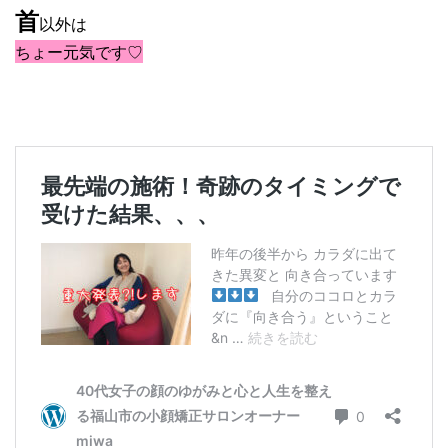
首
以外は
ちょー元気です♡