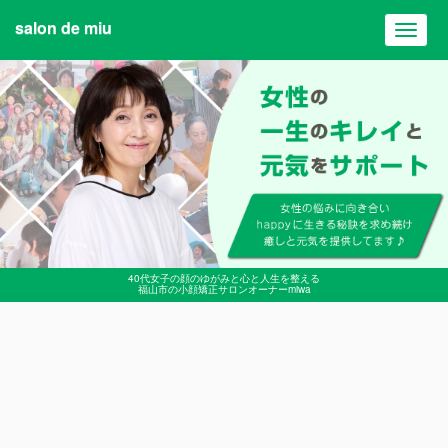
salon de miu
Toggl
navig
40代女子の顔のゆがみと心と人生を整える
福山市の小顔矯正サロンオーナーmiwa