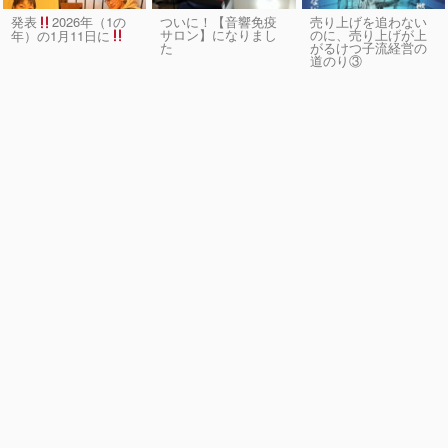
発表
2026年（1の
ついに！【音響免疫
売り上げを追わない
サロン】になりまし
のに、売り上げが上
年）の1月11日に
た
がるけつ子流経営の
道のり③