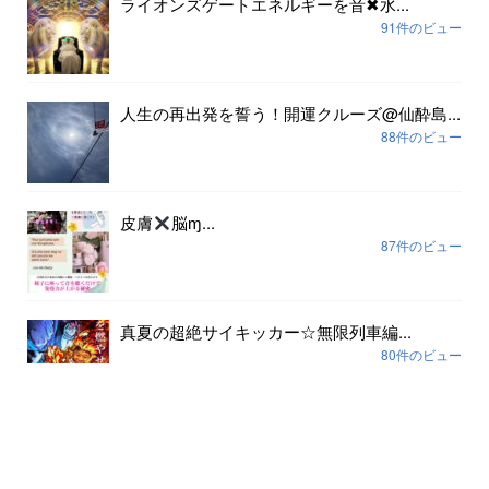
ライオンズゲートエネルギーを音✖︎水...
91件のビュー
人生の再出発を誓う！開運クルーズ@仙酔島...
88件のビュー
皮膚
脳ɱ...
87件のビュー
真夏の超絶サイキッカー☆無限列車編...
80件のビュー