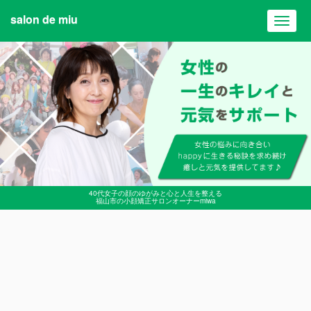
salon de miu
Toggl
navig
40代女子の顔のゆがみと心と人生を整える
福山市の小顔矯正サロンオーナーmiwa