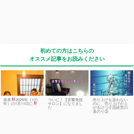
初めての方はこちらの
オススメ記事をお読みください
発表
2026年（1の
ついに！【音響免疫
売り上げを追わない
サロン】になりまし
のに、売り上げが上
年）の1月11日に
た
がるけつ子流経営の
道のり③