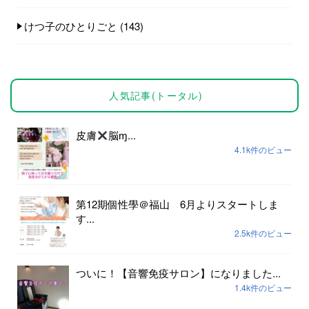
けつ子のひとりごと
(143)
人気記事(トータル)
皮膚
脳ɱ...
4.1k件のビュー
第12期個性學＠福山 6月よりスタートしま
す...
2.5k件のビュー
ついに！【音響免疫サロン】になりました...
1.4k件のビュー