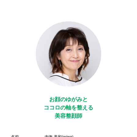
お顔のゆがみと
ココロの軸を整える
美容整顔師
名前
内海 美和(miwa)