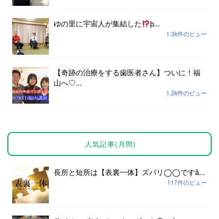
ゆの里に宇宙人が集結した
þ...
1.3k件のビュー
【奇跡の治療をする歯医者さん】ついに！福
山へ♡...
1.2k件のビュー
人気記事(月間)
長所と短所は【表裏一体】ズバリ◯◯ですȃ...
117件のビュー