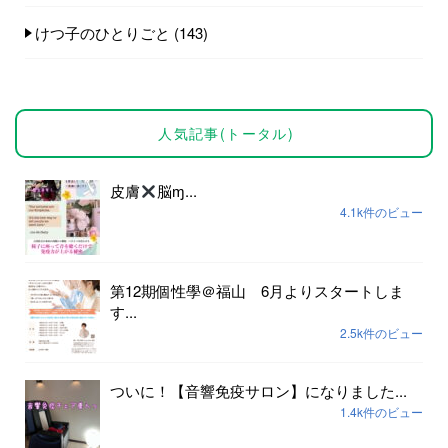
けつ子のひとりごと
(143)
人気記事(トータル)
皮膚
脳ɱ...
4.1k件のビュー
第12期個性學＠福山 6月よりスタートしま
す...
2.5k件のビュー
ついに！【音響免疫サロン】になりました...
1.4k件のビュー