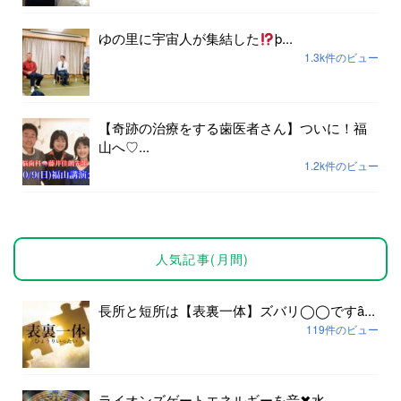
ゆの里に宇宙人が集結した
þ...
1.3k件のビュー
【奇跡の治療をする歯医者さん】ついに！福
山へ♡...
1.2k件のビュー
人気記事(月間)
長所と短所は【表裏一体】ズバリ◯◯ですȃ...
119件のビュー
ライオンズゲートエネルギーを音✖︎水...