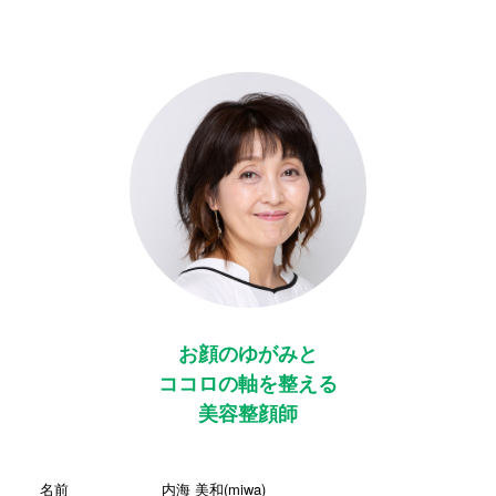
お顔のゆがみと
ココロの軸を整える
美容整顔師
名前
内海 美和(miwa)