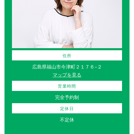
住所
広島県福山市今津町２１７６−２
マップを見る
営業時間
完全予約制
定休日
不定休