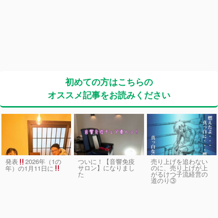
初めての方はこちらの
オススメ記事をお読みください
発表
2026年（1の
ついに！【音響免疫
売り上げを追わない
サロン】になりまし
のに、売り上げが上
年）の1月11日に
た
がるけつ子流経営の
道のり③