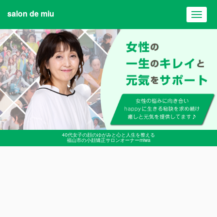
salon de miu
Toggl
navig
40代女子の顔のゆがみと心と人生を整える
福山市の小顔矯正サロンオーナーmiwa