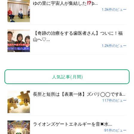
ゆの里に宇宙人が集結した
þ...
1.3k件のビュー
【奇跡の治療をする歯医者さん】ついに！福
山へ♡...
1.2k件のビュー
人気記事(月間)
長所と短所は【表裏一体】ズバリ◯◯ですȃ...
117件のビュー
ライオンズゲートエネルギーを音✖︎水...
91件のビュー