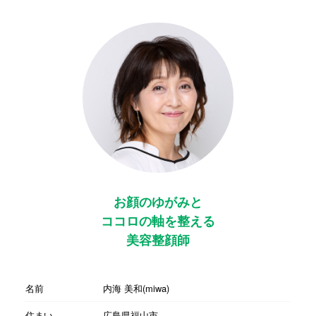
お顔のゆがみと
ココロの軸を整える
美容整顔師
名前
内海 美和(miwa)
住まい
広島県福山市