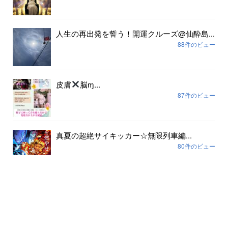
人生の再出発を誓う！開運クルーズ@仙酔島...
88件のビュー
皮膚
脳ɱ...
87件のビュー
真夏の超絶サイキッカー☆無限列車編...
80件のビュー
アーカイブ