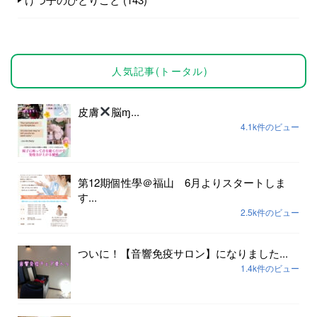
人気記事(トータル)
皮膚
脳ɱ...
4.1k件のビュー
第12期個性學＠福山 6月よりスタートしま
す...
2.5k件のビュー
ついに！【音響免疫サロン】になりました...
1.4k件のビュー