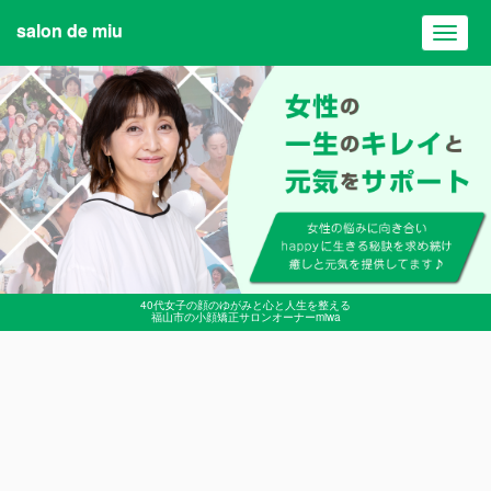
salon de miu
Toggl
navig
40代女子の顔のゆがみと心と人生を整える
福山市の小顔矯正サロンオーナーmiwa