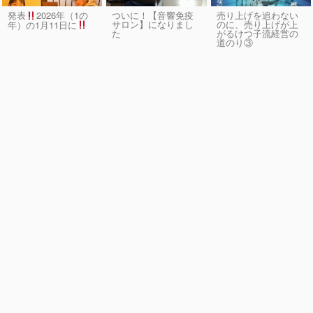
発表
2026年（1の
ついに！【音響免疫
売り上げを追わない
サロン】になりまし
のに、売り上げが上
年）の1月11日に
た
がるけつ子流経営の
道のり③