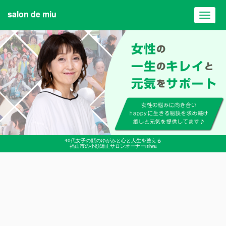
salon de miu
Toggl
navig
40代女子の顔のゆがみと心と人生を整える
福山市の小顔矯正サロンオーナーmiwa