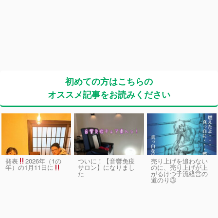
初めての方はこちらの
オススメ記事をお読みください
発表
2026年（1の
ついに！【音響免疫
売り上げを追わない
サロン】になりまし
のに、売り上げが上
年）の1月11日に
た
がるけつ子流経営の
道のり③