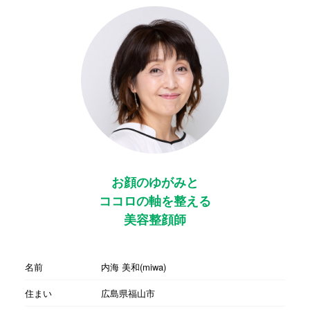
お顔のゆがみと
ココロの軸を整える
美容整顔師
名前
内海 美和(miwa)
住まい
広島県福山市