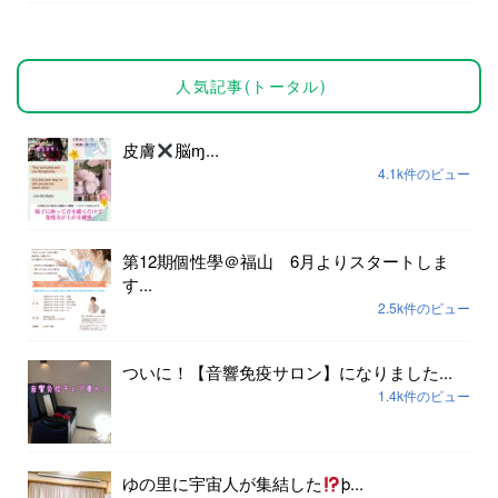
人気記事(トータル)
皮膚
脳ɱ...
4.1k件のビュー
第12期個性學＠福山 6月よりスタートしま
す...
2.5k件のビュー
ついに！【音響免疫サロン】になりました...
1.4k件のビュー
ゆの里に宇宙人が集結した
þ...