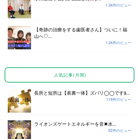
1.3k件のビュー
【奇跡の治療をする歯医者さん】ついに！福
山へ♡...
1.2k件のビュー
人気記事(月間)
長所と短所は【表裏一体】ズバリ◯◯ですȃ...
119件のビュー
ライオンズゲートエネルギーを音✖︎水...
92件のビュー