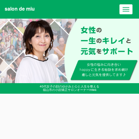
salon de miu
Toggl
navig
40代女子の顔のゆがみと心と人生を整える
福山市の小顔矯正サロンオーナーmiwa