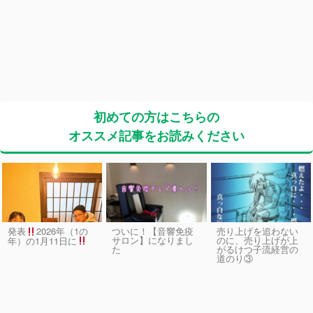
初めての方はこちらの
オススメ記事をお読みください
発表
2026年（1の
ついに！【音響免疫
売り上げを追わない
サロン】になりまし
のに、売り上げが上
年）の1月11日に
た
がるけつ子流経営の
道のり③