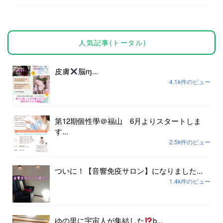
人気記事(トータル)
皮膚
脳ɱ...
4.1k件のビュー
第12期個性學＠福山 6月よりスタートしま
す...
2.5k件のビュー
ついに！【音響免疫サロン】になりました...
1.4k件のビュー
ゆの里に宇宙人が集結した
þ...