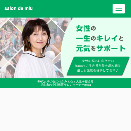
salon de miu
Toggl
navig
40代女子の顔のゆがみと心と人生を整える
福山市の小顔矯正サロンオーナーmiwa