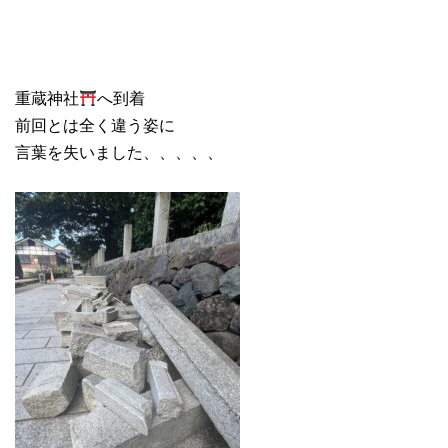
重蔵神社
へ到着
前回とは全く違う姿に
言葉を失いました、、、、、