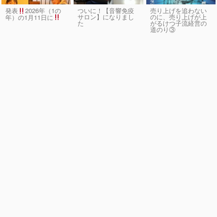
発表
2026年（1の
ついに！【音響免疫
売り上げを追わない
サロン】になりまし
のに、売り上げが上
年）の1月11日に
た
がるけつ子流経営の
道のり③