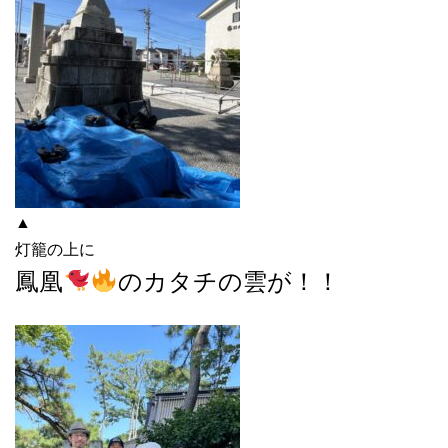
▲
灯籠の上に
鳳凰
のカタチの雲が！！