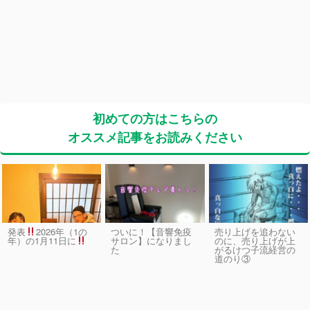
初めての方はこちらの
オススメ記事をお読みください
発表
2026年（1の
ついに！【音響免疫
売り上げを追わない
サロン】になりまし
のに、売り上げが上
年）の1月11日に
た
がるけつ子流経営の
道のり③