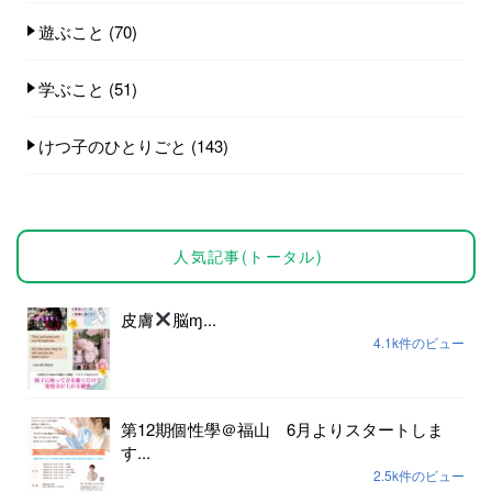
遊ぶこと
(70)
学ぶこと
(51)
けつ子のひとりごと
(143)
人気記事(トータル)
皮膚
脳ɱ...
4.1k件のビュー
第12期個性學＠福山 6月よりスタートしま
す...
2.5k件のビュー