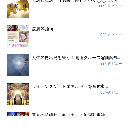
116件のビュー
皮膚
脳ɱ...
90件のビュー
人生の再出発を誓う！開運クルーズ@仙酔島...
88件のビュー
ライオンズゲートエネルギーを音✖︎水...
88件のビュー
真夏の超絶サイキッカー☆無限列車編...
80件のビュー