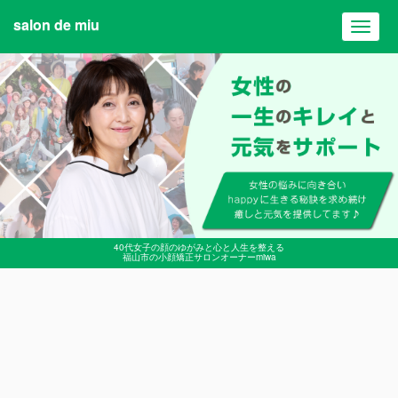
salon de miu
Toggl
navig
40代女子の顔のゆがみと心と人生を整える
福山市の小顔矯正サロンオーナーmiwa