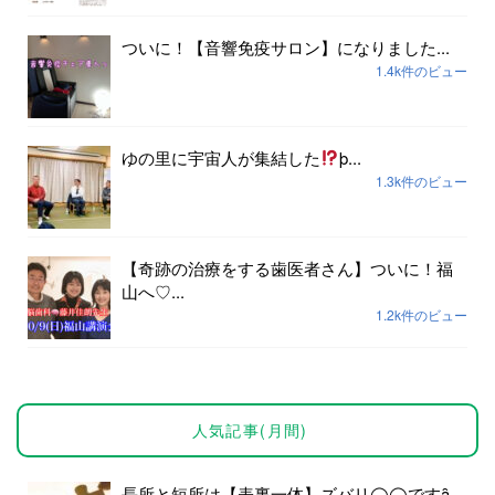
ついに！【音響免疫サロン】になりました...
1.4k件のビュー
ゆの里に宇宙人が集結した
þ...
1.3k件のビュー
【奇跡の治療をする歯医者さん】ついに！福
山へ♡...
1.2k件のビュー
人気記事(月間)
長所と短所は【表裏一体】ズバリ◯◯ですȃ...