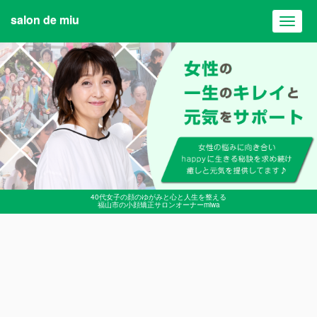
salon de miu
Toggl
navig
40代女子の顔のゆがみと心と人生を整える
福山市の小顔矯正サロンオーナーmiwa