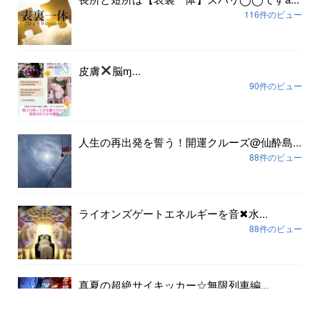
116件のビュー
皮膚
脳ɱ...
90件のビュー
人生の再出発を誓う！開運クルーズ@仙酔島...
88件のビュー
ライオンズゲートエネルギーを音✖︎水...
88件のビュー
真夏の超絶サイキッカー☆無限列車編...
80件のビュー