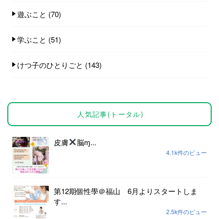
遊ぶこと
(70)
学ぶこと
(51)
けつ子のひとりごと
(143)
人気記事(トータル)
皮膚
脳ɱ...
4.1k件のビュー
第12期個性學＠福山 6月よりスタートしま
す...
2.5k件のビュー