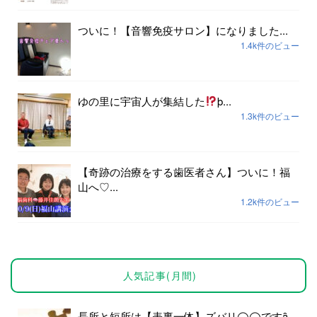
ついに！【音響免疫サロン】になりました...
1.4k件のビュー
ゆの里に宇宙人が集結した
þ...
1.3k件のビュー
【奇跡の治療をする歯医者さん】ついに！福
山へ♡...
1.2k件のビュー
人気記事(月間)
長所と短所は【表裏一体】ズバリ◯◯ですȃ...