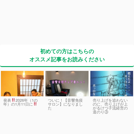
初めての方はこちらの
オススメ記事をお読みください
発表
2026年（1の
ついに！【音響免疫
売り上げを追わない
サロン】になりまし
のに、売り上げが上
年）の1月11日に
た
がるけつ子流経営の
道のり③