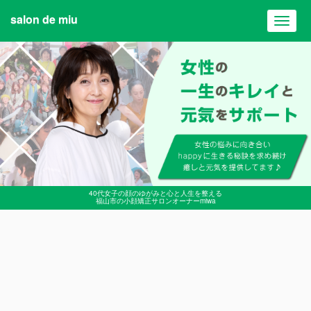
salon de miu
Toggl
navig
40代女子の顔のゆがみと心と人生を整える
福山市の小顔矯正サロンオーナーmiwa