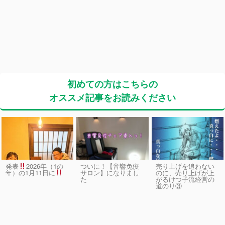
初めての方はこちらの
オススメ記事をお読みください
発表
2026年（1の
ついに！【音響免疫
売り上げを追わない
サロン】になりまし
のに、売り上げが上
年）の1月11日に
た
がるけつ子流経営の
道のり③