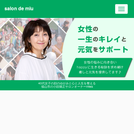
salon de miu
Toggl
navig
40代女子の顔のゆがみと心と人生を整える
福山市の小顔矯正サロンオーナーmiwa