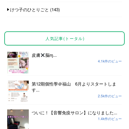
けつ子のひとりごと
(143)
人気記事(トータル)
皮膚
脳ɱ...
4.1k件のビュー
第12期個性學＠福山 6月よりスタートしま
す...
2.5k件のビュー
ついに！【音響免疫サロン】になりました...
1.4k件のビュー