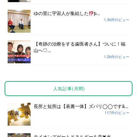
ゆの里に宇宙人が集結した
þ...
1.3k件のビュー
【奇跡の治療をする歯医者さん】ついに！福
山へ♡...
1.2k件のビュー
人気記事(月間)
長所と短所は【表裏一体】ズバリ◯◯ですȃ...
117件のビュー
ライオンズゲートエネルギーを音✖︎水...