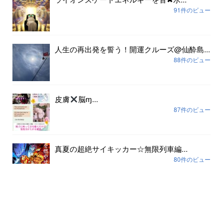
91件のビュー
人生の再出発を誓う！開運クルーズ@仙酔島...
88件のビュー
皮膚
脳ɱ...
87件のビュー
真夏の超絶サイキッカー☆無限列車編...
80件のビュー
アーカイブ