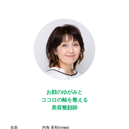
お顔のゆがみと
ココロの軸を整える
美容整顔師
名前
内海 美和(miwa)