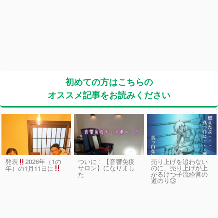
初めての方はこちらの
オススメ記事をお読みください
発表
2026年（1の
ついに！【音響免疫
売り上げを追わない
サロン】になりまし
のに、売り上げが上
年）の1月11日に
た
がるけつ子流経営の
道のり③