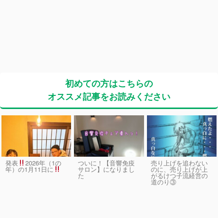
初めての方はこちらの
オススメ記事をお読みください
発表
2026年（1の
ついに！【音響免疫
売り上げを追わない
サロン】になりまし
のに、売り上げが上
年）の1月11日に
た
がるけつ子流経営の
道のり③