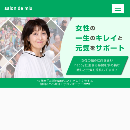
salon de miu
Toggl
navig
40代女子の顔のゆがみと心と人生を整える
福山市の小顔矯正サロンオーナーmiwa