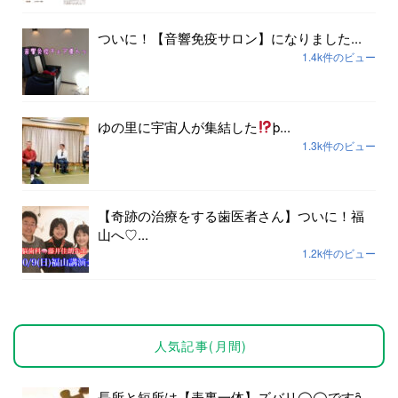
ついに！【音響免疫サロン】になりました...
1.4k件のビュー
ゆの里に宇宙人が集結した
þ...
1.3k件のビュー
【奇跡の治療をする歯医者さん】ついに！福
山へ♡...
1.2k件のビュー
人気記事(月間)
長所と短所は【表裏一体】ズバリ◯◯ですȃ...