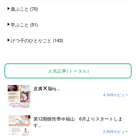
遊ぶこと
(70)
学ぶこと
(51)
けつ子のひとりごと
(143)
人気記事(トータル)
皮膚
脳ɱ...
4.1k件のビュー
第12期個性學＠福山 6月よりスタートしま
す...
2.5k件のビュー