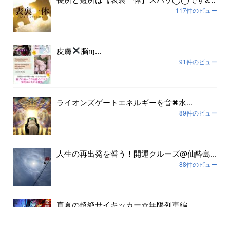
117件のビュー
皮膚
脳ɱ...
91件のビュー
ライオンズゲートエネルギーを音✖︎水...
89件のビュー
人生の再出発を誓う！開運クルーズ@仙酔島...
88件のビュー
真夏の超絶サイキッカー☆無限列車編...
80件のビュー