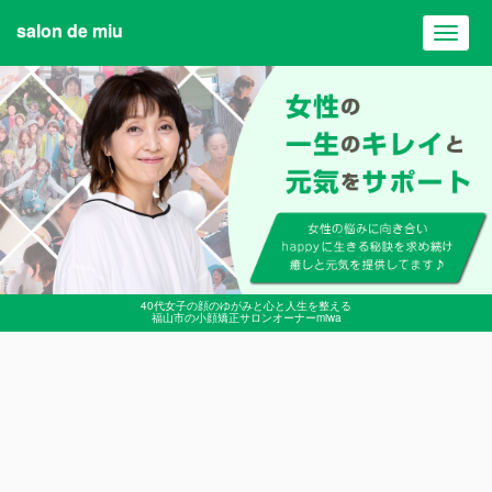
salon de miu
Toggl
navig
40代女子の顔のゆがみと心と人生を整える
福山市の小顔矯正サロンオーナーmiwa