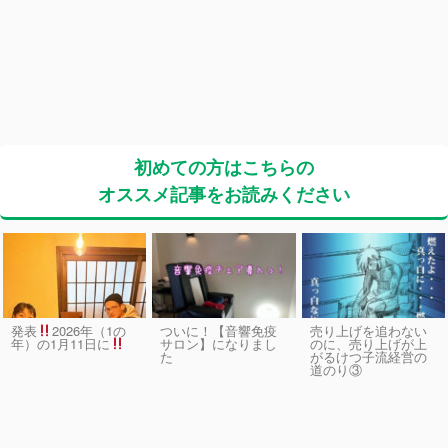
初めての方はこちらの
オススメ記事をお読みください
発表
2026年（1の
ついに！【音響免疫
売り上げを追わない
サロン】になりまし
のに、売り上げが上
年）の1月11日に
た
がるけつ子流経営の
道のり③