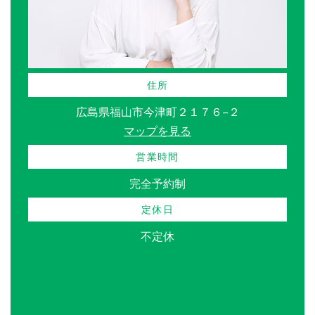
住所
広島県福山市今津町２１７６−２
マップを見る
営業時間
完全予約制
定休日
不定休