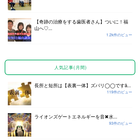
【奇跡の治療をする歯医者さん】ついに！福
山へ♡...
1.2k件のビュー
人気記事(月間)
長所と短所は【表裏一体】ズバリ◯◯ですȃ...
119件のビュー
ライオンズゲートエネルギーを音✖︎水...
93件のビュー