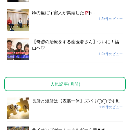
ゆの里に宇宙人が集結した
þ...
1.3k件のビュー
【奇跡の治療をする歯医者さん】ついに！福
山へ♡...
1.2k件のビュー
人気記事(月間)
長所と短所は【表裏一体】ズバリ◯◯ですȃ...
119件のビュー
ライオンズゲートエネルギーを音✖︎水...