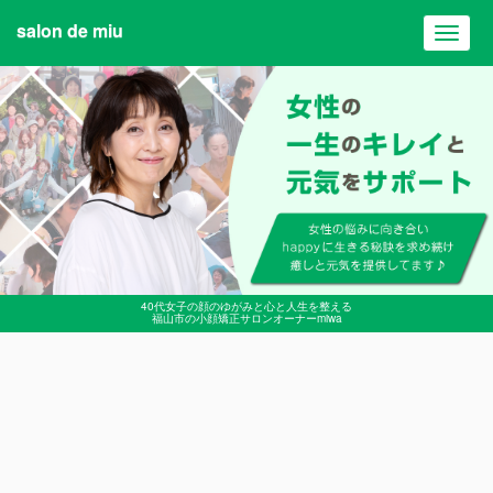
salon de miu
Toggl
navig
40代女子の顔のゆがみと心と人生を整える
福山市の小顔矯正サロンオーナーmiwa