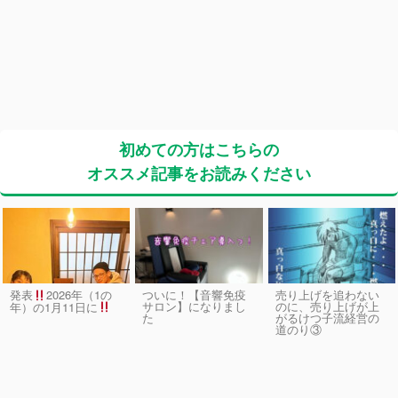
初めての方はこちらの
オススメ記事をお読みください
発表
2026年（1の
ついに！【音響免疫
売り上げを追わない
サロン】になりまし
のに、売り上げが上
年）の1月11日に
た
がるけつ子流経営の
道のり③