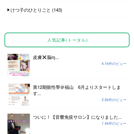
けつ子のひとりごと
(143)
人気記事(トータル)
皮膚
脳ɱ...
4.1k件のビュー
第12期個性學＠福山 6月よりスタートしま
す...
2.5k件のビュー
ついに！【音響免疫サロン】になりました...
1.4k件のビュー