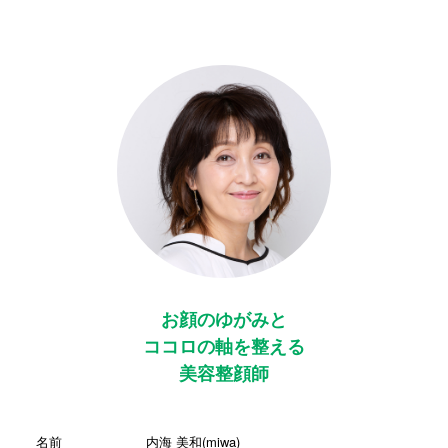
お顔のゆがみと
ココロの軸を整える
美容整顔師
名前
内海 美和(miwa)