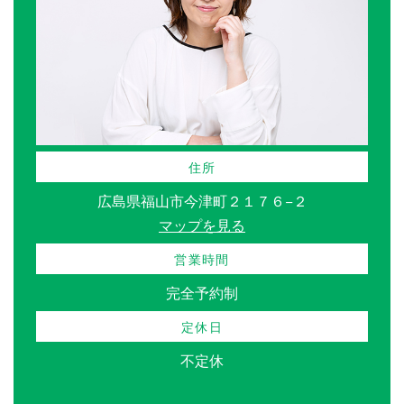
住所
広島県福山市今津町２１７６−２
マップを見る
営業時間
完全予約制
定休日
不定休