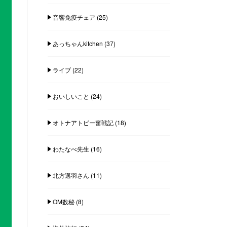
音響免疫チェア
(25)
あっちゃんkitchen
(37)
ライブ
(22)
おいしいこと
(24)
オトナアトピー奮戦記
(18)
わたなべ先生
(16)
北方邁羽さん
(11)
OM数秘
(8)