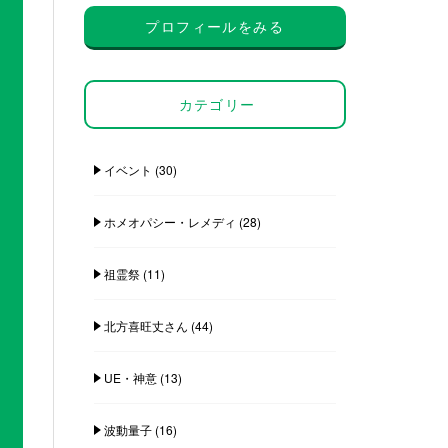
プロフィールをみる
カテゴリー
イベント
(30)
ホメオパシー・レメディ
(28)
祖霊祭
(11)
北方喜旺丈さん
(44)
UE・神意
(13)
波動量子
(16)