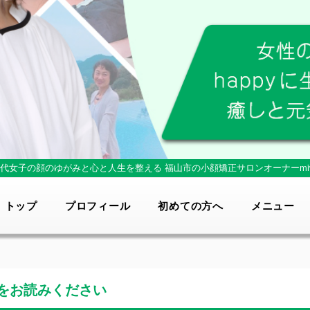
0代女子の顔のゆがみと心と人生を整える
福山市の小顔矯正サロンオーナーmi
トップ
プロフィール
初めての方へ
メニュー
をお読みください