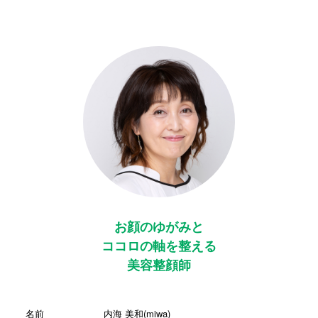
お顔のゆがみと
ココロの軸を整える
美容整顔師
名前
内海 美和(miwa)