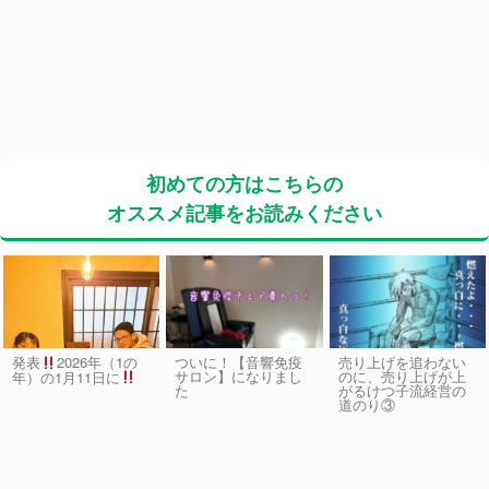
初めての方はこちらの
オススメ記事をお読みください
発表
2026年（1の
ついに！【音響免疫
売り上げを追わない
サロン】になりまし
のに、売り上げが上
年）の1月11日に
た
がるけつ子流経営の
道のり③