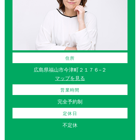
住所
広島県福山市今津町２１７６−２
マップを見る
営業時間
完全予約制
定休日
不定休