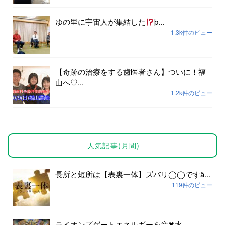
ゆの里に宇宙人が集結した
þ...
1.3k件のビュー
【奇跡の治療をする歯医者さん】ついに！福
山へ♡...
1.2k件のビュー
人気記事(月間)
長所と短所は【表裏一体】ズバリ◯◯ですȃ...
119件のビュー
ライオンズゲートエネルギーを音✖︎水...