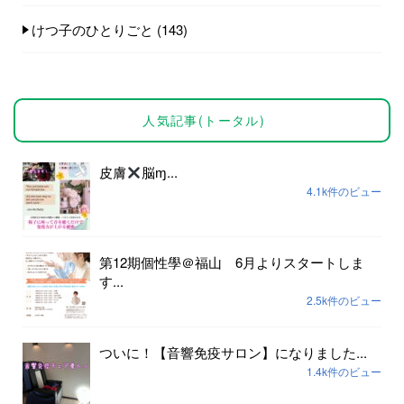
けつ子のひとりごと
(143)
人気記事(トータル)
皮膚
脳ɱ...
4.1k件のビュー
第12期個性學＠福山 6月よりスタートしま
す...
2.5k件のビュー
ついに！【音響免疫サロン】になりました...
1.4k件のビュー