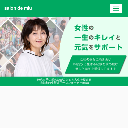
salon de miu
Toggl
navig
40代女子の顔のゆがみと心と人生を整える
福山市の小顔矯正サロンオーナーmiwa