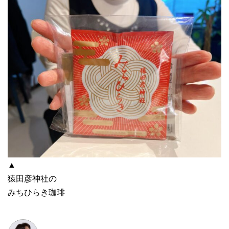
▲
猿田彦神社の
みちひらき珈琲