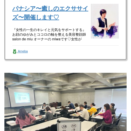
パナシア〜癒しのエクササイ
ズ〜開催します♡
『女性の一生のキレイと元気をサポートする』
お顔のゆがみとココロの軸を整える美容整顔師
salon de miu オーナーの miwaです♡女性が
happyに生き…
Ameba