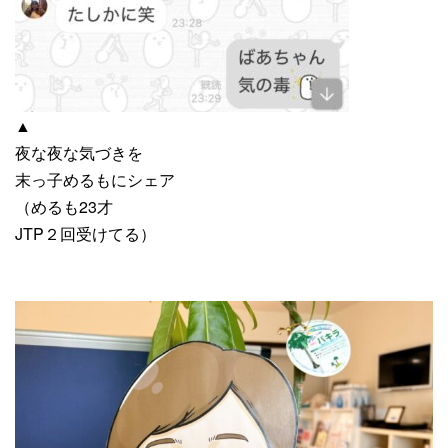
▲
夜な夜な気づきを
末っ子めるもにシェア
（めるも23才
JTP２回受けてる）