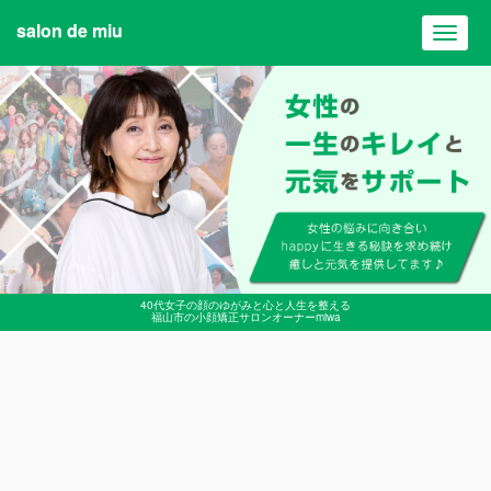
salon de miu
Toggl
navig
40代女子の顔のゆがみと心と人生を整える
福山市の小顔矯正サロンオーナーmiwa