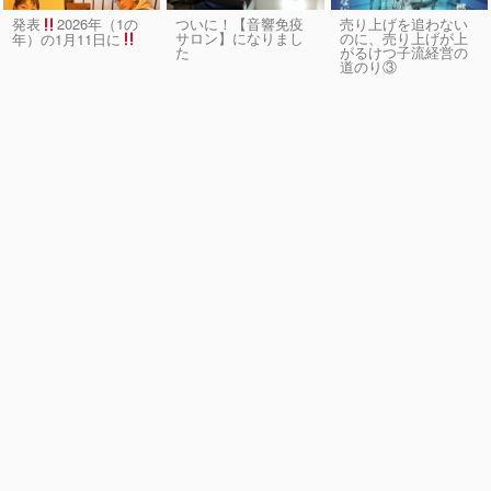
発表
2026年（1の
ついに！【音響免疫
売り上げを追わない
サロン】になりまし
のに、売り上げが上
年）の1月11日に
た
がるけつ子流経営の
道のり③