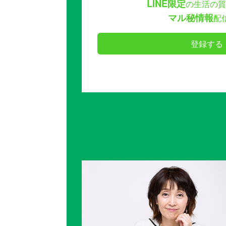
LINE限定
の生活の質
マル秘情報
配
登録する