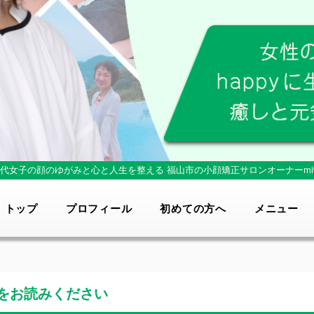
0代女子の顔のゆがみと心と人生を整える
福山市の小顔矯正サロンオーナーmi
トップ
プロフィール
初めての方へ
メニュー
をお読みください