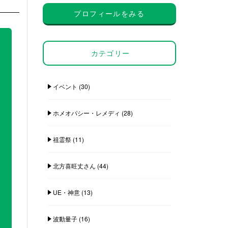
プロフィールをみる
カテゴリー
イベント
(30)
ホメオパシー・レメディ
(28)
祖霊祭
(11)
北方喜旺丈さん
(44)
UE・神意
(13)
波動量子
(16)