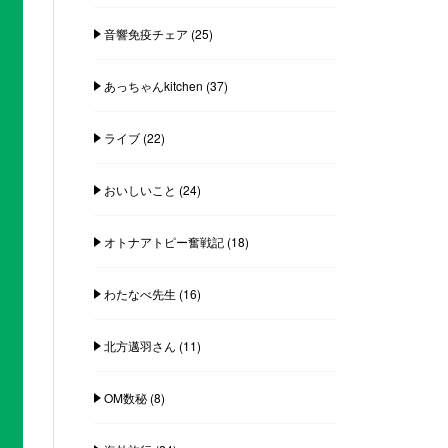
音響免疫チェア
(25)
あっちゃんkitchen
(37)
ライブ
(22)
おいしいこと
(24)
オトナアトピー奮戦記
(18)
わたなべ先生
(16)
北方邁羽さん
(11)
OM数秘
(8)