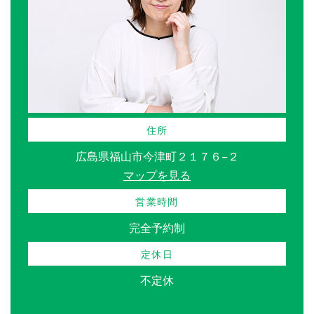
住所
広島県福山市今津町２１７６−２
マップを見る
営業時間
完全予約制
定休日
不定休