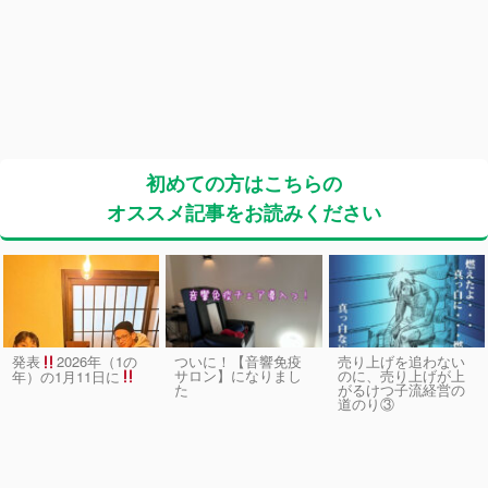
初めての方はこちらの
オススメ記事をお読みください
発表
2026年（1の
ついに！【音響免疫
売り上げを追わない
サロン】になりまし
のに、売り上げが上
年）の1月11日に
た
がるけつ子流経営の
道のり③