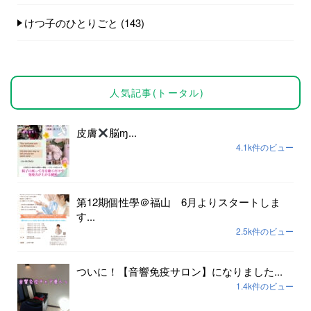
けつ子のひとりごと
(143)
人気記事(トータル)
皮膚
脳ɱ...
4.1k件のビュー
第12期個性學＠福山 6月よりスタートしま
す...
2.5k件のビュー
ついに！【音響免疫サロン】になりました...
1.4k件のビュー