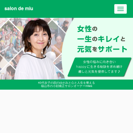
salon de miu
Toggl
navig
40代女子の顔のゆがみと心と人生を整える
福山市の小顔矯正サロンオーナーmiwa