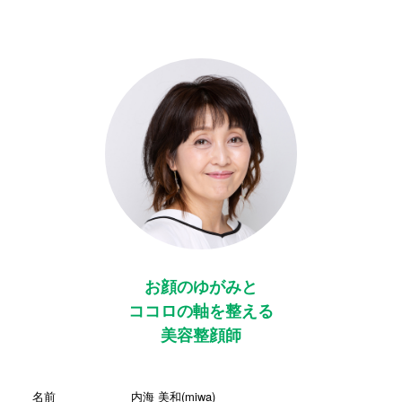
お顔のゆがみと
ココロの軸を整える
美容整顔師
名前
内海 美和(miwa)