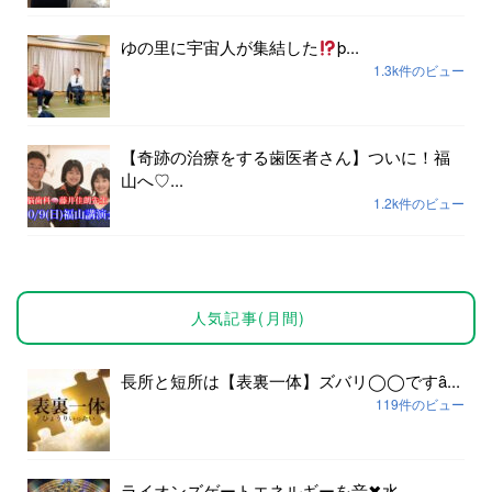
ゆの里に宇宙人が集結した
þ...
1.3k件のビュー
【奇跡の治療をする歯医者さん】ついに！福
山へ♡...
1.2k件のビュー
人気記事(月間)
長所と短所は【表裏一体】ズバリ◯◯ですȃ...
119件のビュー
ライオンズゲートエネルギーを音✖︎水...