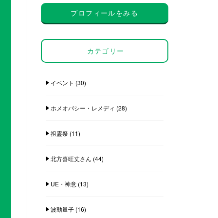
プロフィールをみる
カテゴリー
イベント
(30)
ホメオパシー・レメディ
(28)
祖霊祭
(11)
北方喜旺丈さん
(44)
UE・神意
(13)
波動量子
(16)