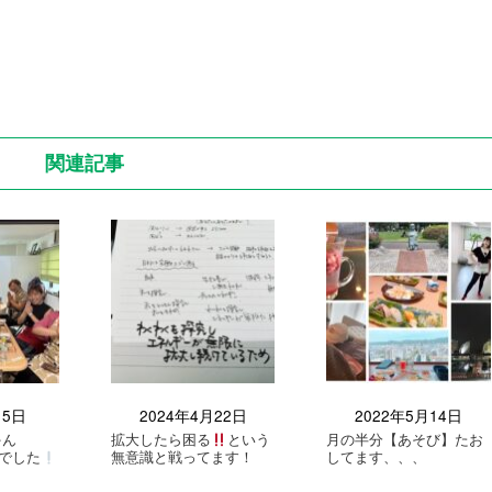
関連記事
月5日
2024年4月22日
2022年5月14日
ゃん
拡大したら困る
という
月の半分【あそび】たお
況でした
無意識と戦ってます！
してます、、、