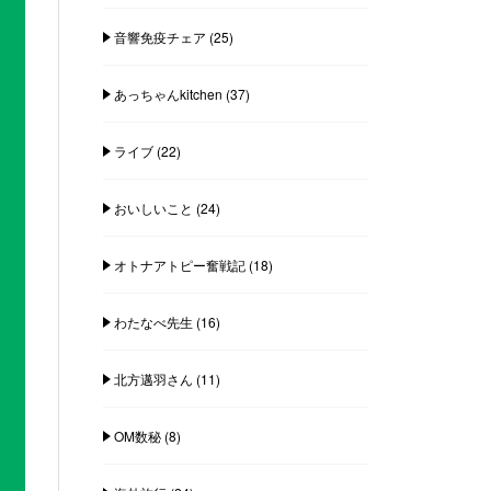
音響免疫チェア
(25)
あっちゃんkitchen
(37)
ライブ
(22)
おいしいこと
(24)
オトナアトピー奮戦記
(18)
わたなべ先生
(16)
北方邁羽さん
(11)
OM数秘
(8)