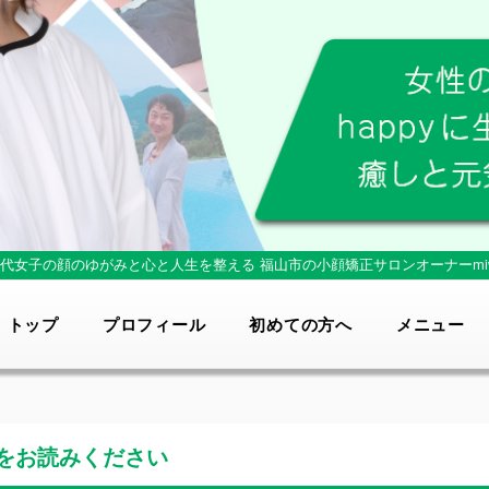
0代女子の顔のゆがみと心と人生を整える
福山市の小顔矯正サロンオーナーmi
トップ
プロフィール
初めての方へ
メニュー
をお読みください