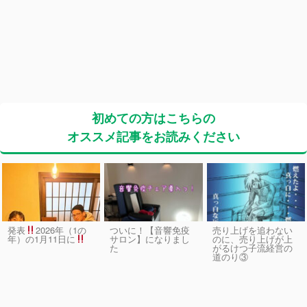
初めての方はこちらの
オススメ記事をお読みください
発表
2026年（1の
ついに！【音響免疫
売り上げを追わない
サロン】になりまし
のに、売り上げが上
年）の1月11日に
た
がるけつ子流経営の
道のり③