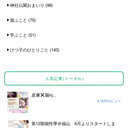
神社仏閣おまいり
(99)
遊ぶこと
(70)
学ぶこと
(51)
けつ子のひとりごと
(143)
人気記事(トータル)
皮膚
脳ɱ...
4.1k件のビュー
第12期個性學＠福山 6月よりスタートしま