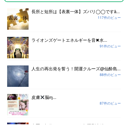
長所と短所は【表裏一体】ズバリ◯◯ですȃ...
117件のビュー
ライオンズゲートエネルギーを音✖︎水...
91件のビュー
人生の再出発を誓う！開運クルーズ@仙酔島...
88件のビュー
皮膚
脳ɱ...
87件のビュー
真夏の超絶サイキッカー☆無限列車編...