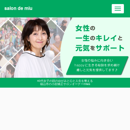
salon de miu
Toggl
navig
40代女子の顔のゆがみと心と人生を整える
福山市の小顔矯正サロンオーナーmiwa