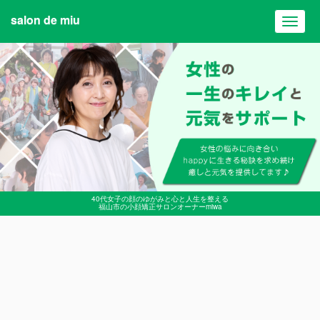
salon de miu
Toggl
navig
40代女子の顔のゆがみと心と人生を整える
福山市の小顔矯正サロンオーナーmiwa