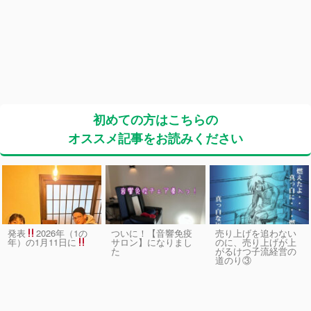
初めての方はこちらの
オススメ記事をお読みください
発表
2026年（1の
ついに！【音響免疫
売り上げを追わない
サロン】になりまし
のに、売り上げが上
年）の1月11日に
た
がるけつ子流経営の
道のり③