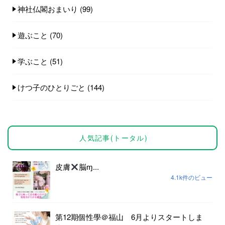
神社仏閣おまいり
(99)
遊ぶこと
(70)
学ぶこと
(51)
けつ子のひとりごと
(144)
人気記事(トータル)
皮膚
脳ɱ...
4.1k件のビュー
第12期個性學＠福山 6月よりスタートしま