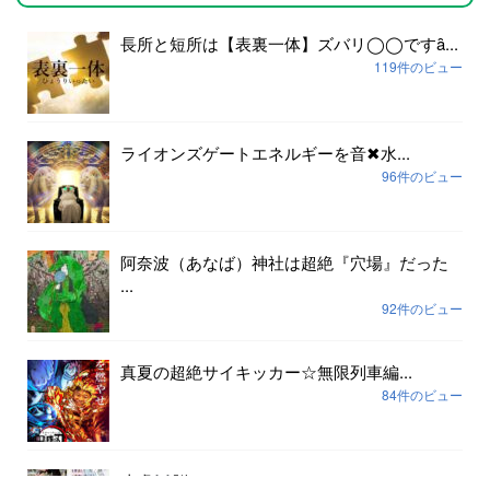
長所と短所は【表裏一体】ズバリ◯◯ですȃ...
119件のビュー
ライオンズゲートエネルギーを音✖︎水...
96件のビュー
阿奈波（あなば）神社は超絶『穴場』だった
...
92件のビュー
真夏の超絶サイキッカー☆無限列車編...
84件のビュー
皮膚
脳ɱ...