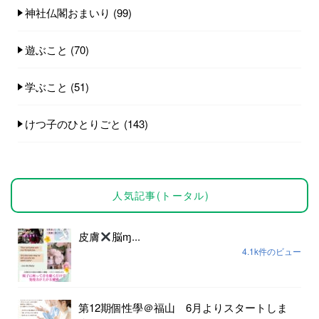
神社仏閣おまいり
(99)
遊ぶこと
(70)
学ぶこと
(51)
けつ子のひとりごと
(143)
人気記事(トータル)
皮膚
脳ɱ...
4.1k件のビュー
第12期個性學＠福山 6月よりスタートしま