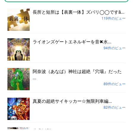
長所と短所は【表裏一体】ズバリ◯◯ですȃ...
119件のビュー
ライオンズゲートエネルギーを音✖︎水...
94件のビュー
阿奈波（あなば）神社は超絶『穴場』だった
...
89件のビュー
真夏の超絶サイキッカー☆無限列車編...
82件のビュー
皮膚
脳ɱ...