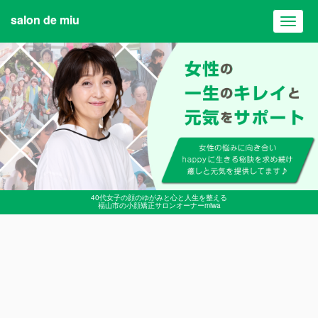
salon de miu
Toggl
navig
40代女子の顔のゆがみと心と人生を整える
福山市の小顔矯正サロンオーナーmiwa