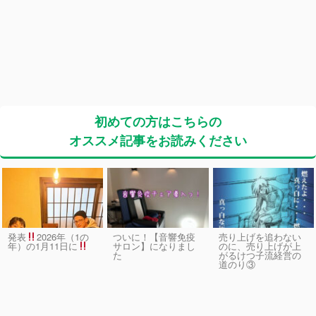
初めての方はこちらの
オススメ記事をお読みください
発表
2026年（1の
ついに！【音響免疫
売り上げを追わない
サロン】になりまし
のに、売り上げが上
年）の1月11日に
た
がるけつ子流経営の
道のり③