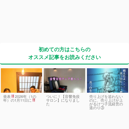
初めての方はこちらの
オススメ記事をお読みください
発表
2026年（1の
ついに！【音響免疫
売り上げを追わない
サロン】になりまし
のに、売り上げが上
年）の1月11日に
た
がるけつ子流経営の
道のり③