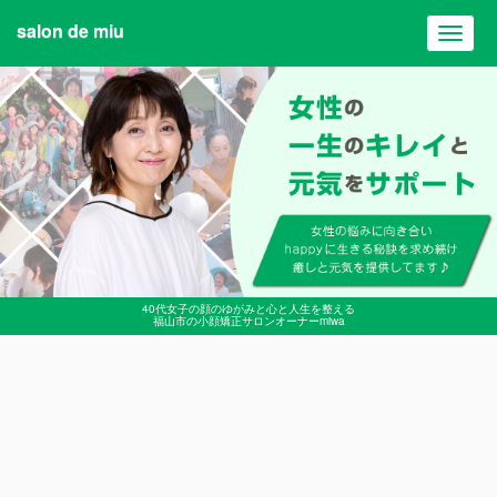
salon de miu
Toggl
navig
40代女子の顔のゆがみと心と人生を整える
福山市の小顔矯正サロンオーナーmiwa