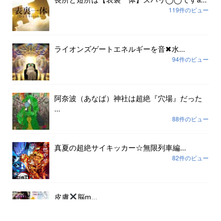
119件のビュー
ライオンズゲートエネルギーを音✖︎水...
94件のビュー
阿奈波（あなば）神社は超絶『穴場』だった
...
88件のビュー
真夏の超絶サイキッカー☆無限列車編...
82件のビュー
皮膚
脳ɱ...
79件のビュー