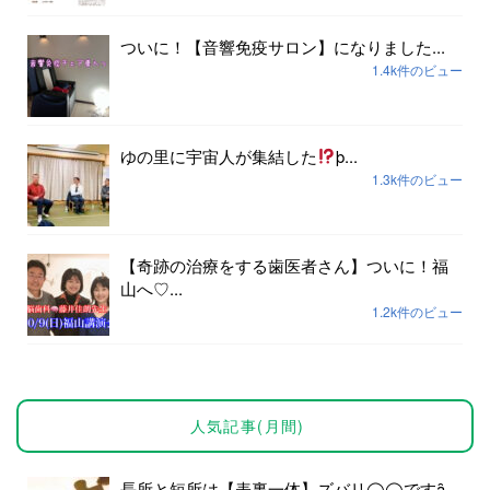
ついに！【音響免疫サロン】になりました...
1.4k件のビュー
ゆの里に宇宙人が集結した
þ...
1.3k件のビュー
【奇跡の治療をする歯医者さん】ついに！福
山へ♡...
1.2k件のビュー
人気記事(月間)
長所と短所は【表裏一体】ズバリ◯◯ですȃ...