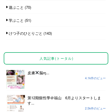
遊ぶこと
(70)
学ぶこと
(51)
けつ子のひとりごと
(143)
人気記事(トータル)
皮膚
脳ɱ...
4.1k件のビュー
第12期個性學＠福山 6月よりスタートしま
す...
2.5k件のビュー