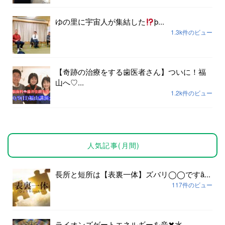
ゆの里に宇宙人が集結した
þ...
1.3k件のビュー
【奇跡の治療をする歯医者さん】ついに！福
山へ♡...
1.2k件のビュー
人気記事(月間)
長所と短所は【表裏一体】ズバリ◯◯ですȃ...
117件のビュー
ライオンズゲートエネルギーを音✖︎水...