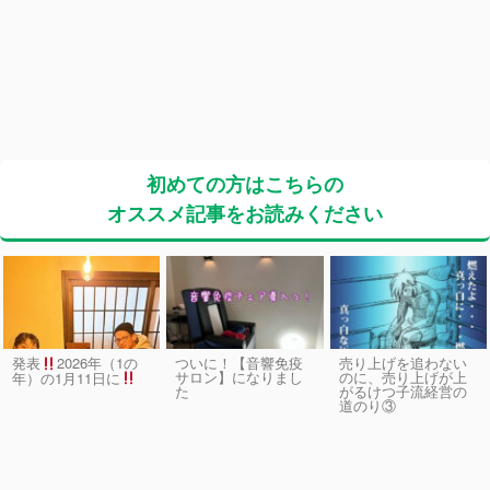
初めての方はこちらの
オススメ記事をお読みください
発表
2026年（1の
ついに！【音響免疫
売り上げを追わない
サロン】になりまし
のに、売り上げが上
年）の1月11日に
た
がるけつ子流経営の
道のり③