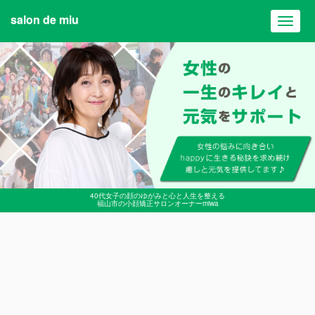
salon de miu
Toggl
navig
40代女子の顔のゆがみと心と人生を整える
福山市の小顔矯正サロンオーナーmiwa