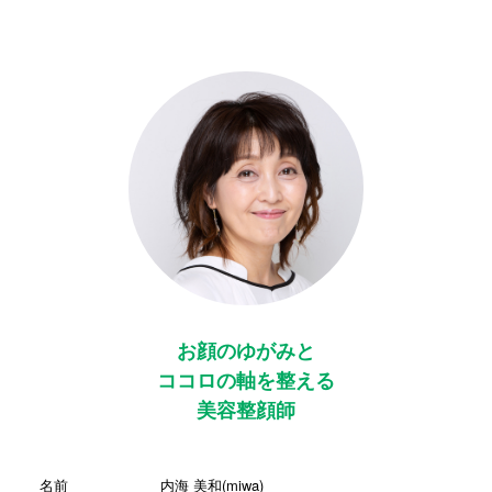
お顔のゆがみと
ココロの軸を整える
美容整顔師
名前
内海 美和(miwa)