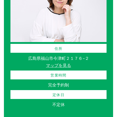
住所
広島県福山市今津町２１７６−２
マップを見る
営業時間
完全予約制
定休日
不定休