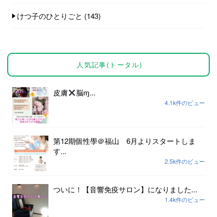
けつ子のひとりごと
(143)
人気記事(トータル)
皮膚
脳ɱ...
4.1k件のビュー
第12期個性學＠福山 6月よりスタートしま
す...
2.5k件のビュー
ついに！【音響免疫サロン】になりました...
1.4k件のビュー