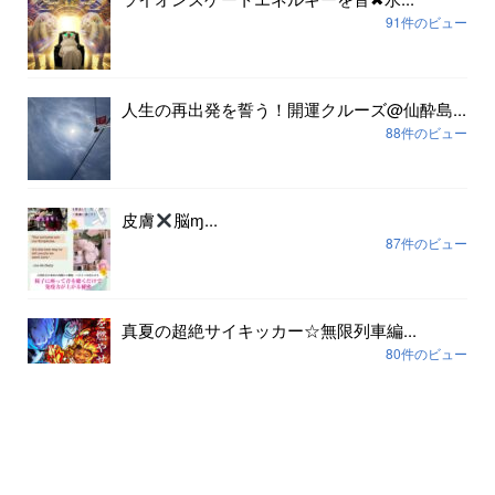
91件のビュー
人生の再出発を誓う！開運クルーズ@仙酔島...
88件のビュー
皮膚
脳ɱ...
87件のビュー
真夏の超絶サイキッカー☆無限列車編...
80件のビュー
アーカイブ