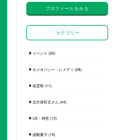
プロフィールをみる
カテゴリー
イベント
(30)
ホメオパシー・レメディ
(28)
祖霊祭
(11)
北方喜旺丈さん
(44)
UE・神意
(13)
波動量子
(16)