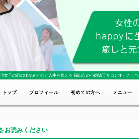
0代女子の顔のゆがみと心と人生を整える
福山市の小顔矯正サロンオーナーmi
トップ
プロフィール
初めての方へ
メニュー
をお読みください