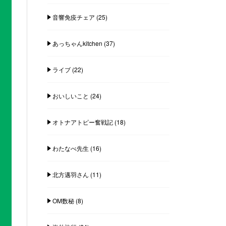
音響免疫チェア
(25)
あっちゃんkitchen
(37)
ライブ
(22)
おいしいこと
(24)
オトナアトピー奮戦記
(18)
わたなべ先生
(16)
北方邁羽さん
(11)
OM数秘
(8)