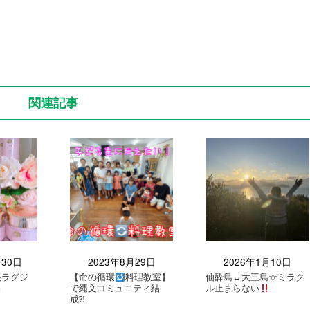
関連記事
月30日
2023年8月29日
2026年1月10日
根ラグジ
【命の循環
料理教室】
仙酔島
↔️
大三島☆ミラク
』
で縄文コミュニティ結
ル止まらない
成⁈