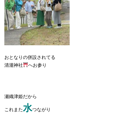
おとなりの併設されてる
清瀧神社
へお参り
瀬織津姫だから
水
これまた
つながり