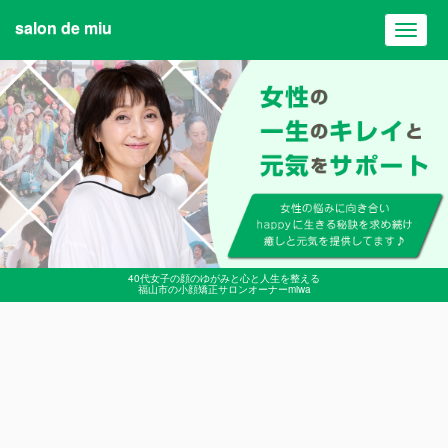
salon de miu
Toggl
navig
40代女子の顔のゆがみと心と人生を整える
福山市の小顔矯正サロンオーナーmiwa