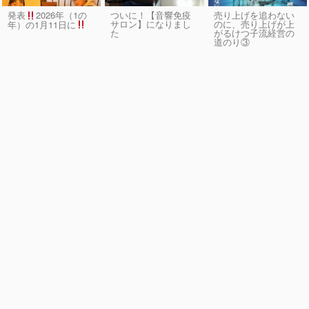
発表
2026年（1の
ついに！【音響免疫
売り上げを追わない
サロン】になりまし
のに、売り上げが上
年）の1月11日に
た
がるけつ子流経営の
道のり③