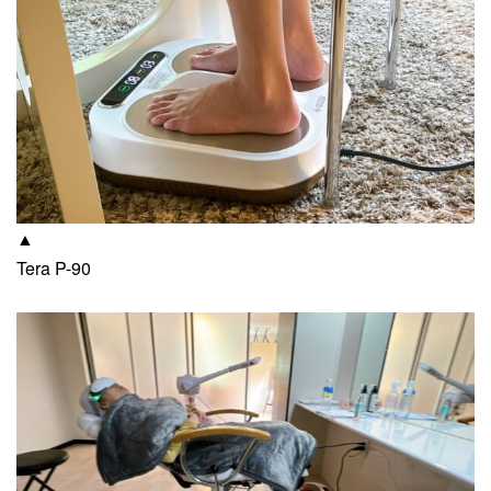
▲
Tera P-90