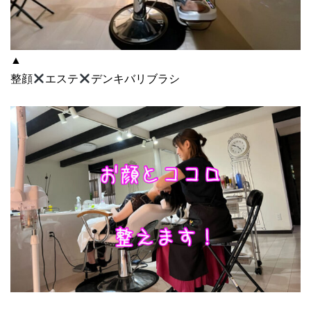
▲
整顔
エステ
デンキバリブラシ