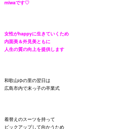
miwa
です
♡
女性が
happy
に生きていくため
内面美＆外見美ともに
人生の質の向上を提供します
和歌山ゆの里の翌日は
広島市内で末っ子の卒業式
着替えのスーツを持って
ピックアップして向かうため