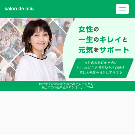
salon de miu
Toggl
navig
40代女子の顔のゆがみと心と人生を整える
福山市の小顔矯正サロンオーナーmiwa