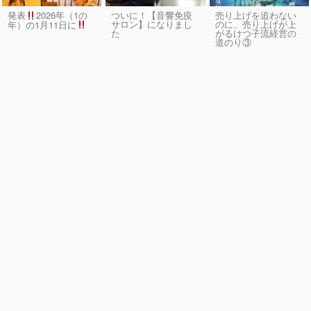
発表
2026年（1の
ついに！【音響免疫
売り上げを追わない
サロン】になりまし
のに、売り上げが上
年）の1月11日に
た
がるけつ子流経営の
道のり③