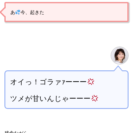
あ
今、起きた
オイっ！ゴラァｧーーー
ツメが甘いんじゃーーー
残念ながら