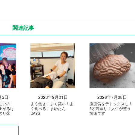
関連記事
月5日
2023年9月21日
2026年7月28日
ないの
よく働き！よく笑い！よ
脳疲労をデトックスし！
上がるけ
く食べる！まゆたん
5才若返り！人生が整う
のり②
DAYS
施術です