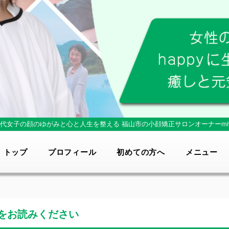
0代女子の顔のゆがみと心と人生を整える
福山市の小顔矯正サロンオーナーmi
トップ
プロフィール
初めての方へ
メニュー
をお読みください