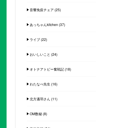
音響免疫チェア
(25)
あっちゃんkitchen
(37)
ライブ
(22)
おいしいこと
(24)
オトナアトピー奮戦記
(18)
わたなべ先生
(16)
北方邁羽さん
(11)
OM数秘
(8)