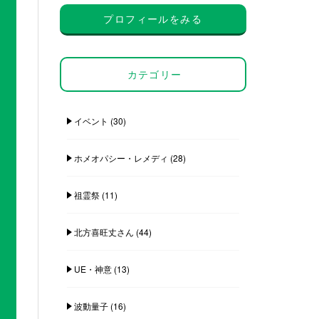
プロフィールをみる
カテゴリー
イベント
(30)
ホメオパシー・レメディ
(28)
祖霊祭
(11)
北方喜旺丈さん
(44)
UE・神意
(13)
波動量子
(16)