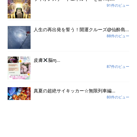
91件のビュー
人生の再出発を誓う！開運クルーズ@仙酔島...
88件のビュー
皮膚
脳ɱ...
87件のビュー
真夏の超絶サイキッカー☆無限列車編...
80件のビュー
アーカイブ