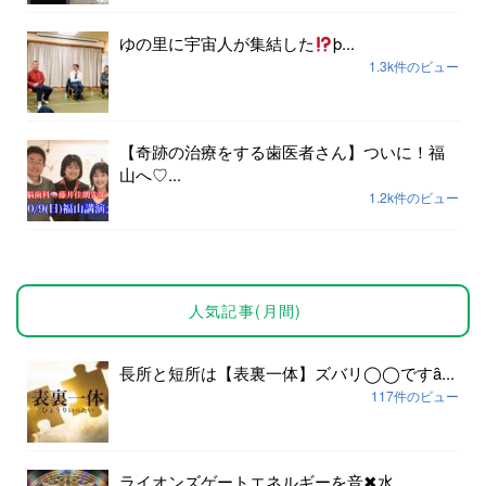
ゆの里に宇宙人が集結した
þ...
1.3k件のビュー
【奇跡の治療をする歯医者さん】ついに！福
山へ♡...
1.2k件のビュー
人気記事(月間)
長所と短所は【表裏一体】ズバリ◯◯ですȃ...
117件のビュー
ライオンズゲートエネルギーを音✖︎水...