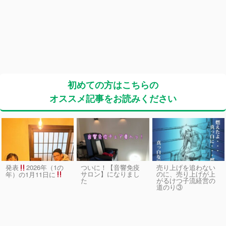
初めての方はこちらの
オススメ記事をお読みください
発表
2026年（1の
ついに！【音響免疫
売り上げを追わない
サロン】になりまし
のに、売り上げが上
年）の1月11日に
た
がるけつ子流経営の
道のり③