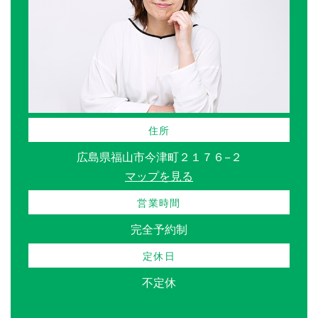
住所
広島県福山市今津町２１７６−２
マップを見る
営業時間
完全予約制
定休日
不定休