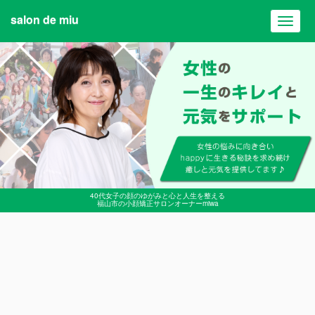
salon de miu
Toggl
navig
40代女子の顔のゆがみと心と人生を整える
福山市の小顔矯正サロンオーナーmiwa