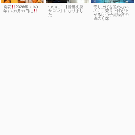
発表
2026年（1の
ついに！【音響免疫
売り上げを追わない
サロン】になりまし
のに、売り上げが上
年）の1月11日に
た
がるけつ子流経営の
道のり③