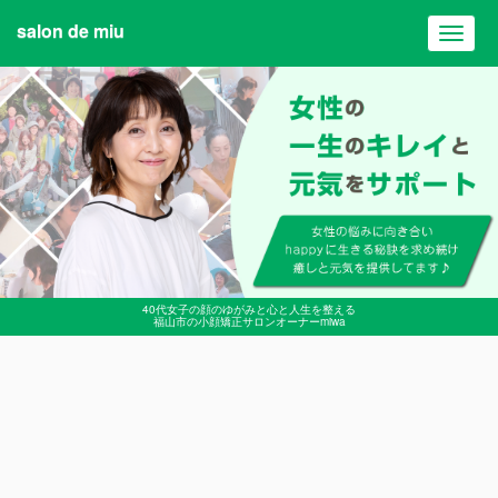
salon de miu
Toggl
navig
40代女子の顔のゆがみと心と人生を整える
福山市の小顔矯正サロンオーナーmiwa