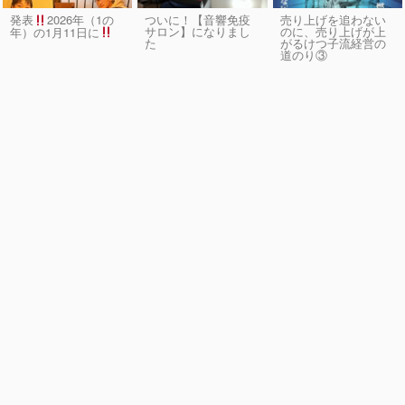
発表
2026年（1の
ついに！【音響免疫
売り上げを追わない
サロン】になりまし
のに、売り上げが上
年）の1月11日に
た
がるけつ子流経営の
道のり③