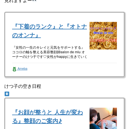
見れますよー
『下着のランク』と『オトナ
のオンナ』
『女性の一生のキレイと元気をサポートする』
ココロの軸を整える美容整顔師salon de miu オ
ーナーのけつ子です♡女性がhappyに生きていく
ため内面美&…
Ameba
けつ子の空き日程
『お顔が整うと 人生が変わ
る』整顔のご案内♪