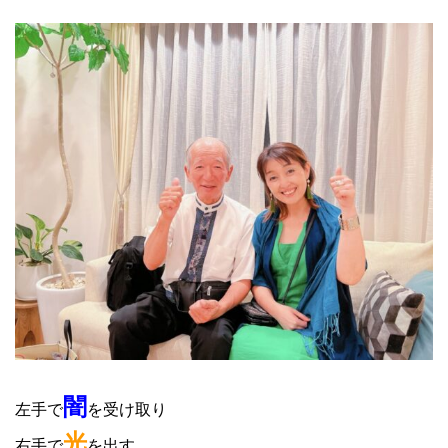
闇
左手で
を受け取り
光
右手で
を出す