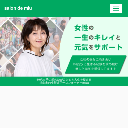
salon de miu
Toggl
navig
40代女子の顔のゆがみと心と人生を整える
福山市の小顔矯正サロンオーナーmiwa