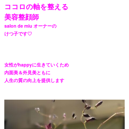
ココロの軸を整える
美容整顔師
salon de miu
オーナーの
けつ子です
♡
女性が
happy
に生きていくため
内面美＆外見美ともに
人生の質の向上を提供します