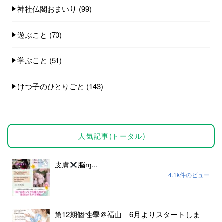
神社仏閣おまいり
(99)
遊ぶこと
(70)
学ぶこと
(51)
けつ子のひとりごと
(143)
人気記事(トータル)
皮膚
脳ɱ...
4.1k件のビュー
第12期個性學＠福山 6月よりスタートしま