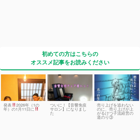
初めての方はこちらの
オススメ記事をお読みください
発表
2026年（1の
ついに！【音響免疫
売り上げを追わない
サロン】になりまし
のに、売り上げが上
年）の1月11日に
た
がるけつ子流経営の
道のり③