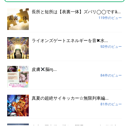
長所と短所は【表裏一体】ズバリ◯◯ですȃ...
119件のビュー
ライオンズゲートエネルギーを音✖︎水...
92件のビュー
皮膚
脳ɱ...
84件のビュー
真夏の超絶サイキッカー☆無限列車編...
81件のビュー
人生の再出発を誓う！開運クルーズ@仙酔島...