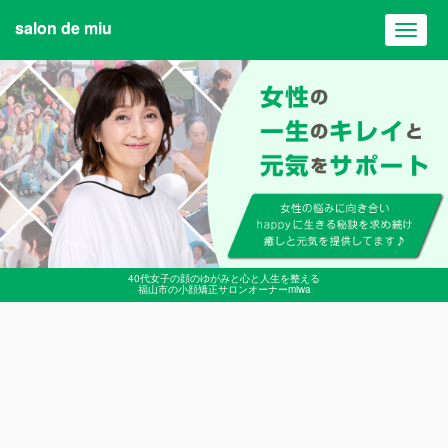
salon de miu
Toggl
navig
40代女子の顔のゆがみと心と人生を整える
福山市の小顔矯正サロンオーナーmiwa