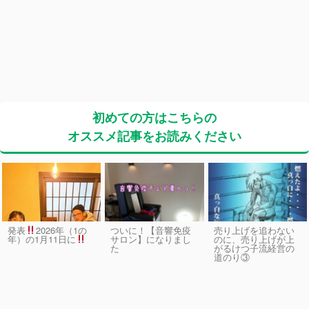
初めての方はこちらの
オススメ記事をお読みください
発表
2026年（1の
ついに！【音響免疫
売り上げを追わない
サロン】になりまし
のに、売り上げが上
年）の1月11日に
た
がるけつ子流経営の
道のり③