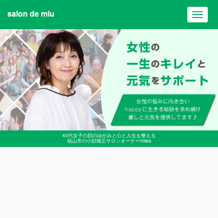
salon de miu
Toggl
navig
40代女子の顔のゆがみと心と人生を整える
福山市の小顔矯正サロンオーナーmiwa