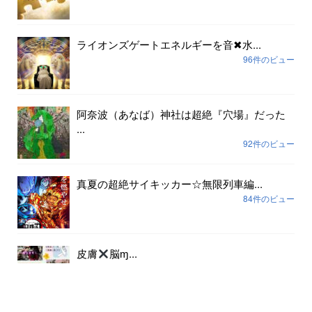
ライオンズゲートエネルギーを音✖︎水...
96件のビュー
阿奈波（あなば）神社は超絶『穴場』だった
...
92件のビュー
真夏の超絶サイキッカー☆無限列車編...
84件のビュー
皮膚
脳ɱ...
79件のビュー