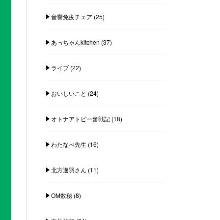
音響免疫チェア
(25)
あっちゃんkitchen
(37)
ライブ
(22)
おいしいこと
(24)
オトナアトピー奮戦記
(18)
わたなべ先生
(16)
北方邁羽さん
(11)
OM数秘
(8)