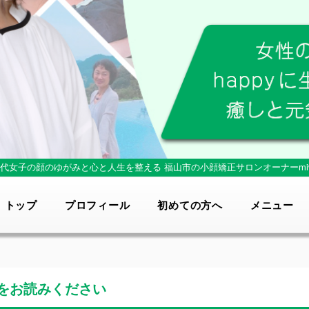
0代女子の顔のゆがみと心と人生を整える
福山市の小顔矯正サロンオーナーmi
トップ
プロフィール
初めての方へ
メニュー
をお読みください