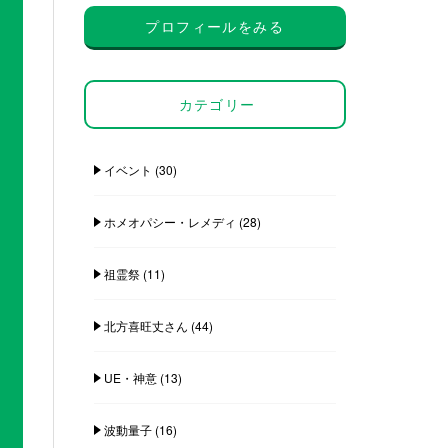
プロフィールをみる
カテゴリー
イベント
(30)
ホメオパシー・レメディ
(28)
祖霊祭
(11)
北方喜旺丈さん
(44)
UE・神意
(13)
波動量子
(16)