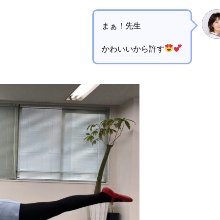
まぁ！先生
かわいいから許す