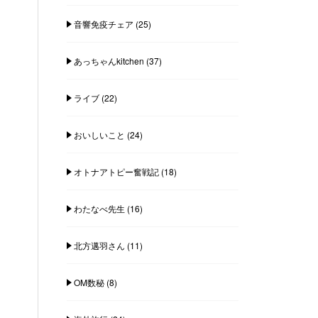
音響免疫チェア
(25)
あっちゃんkitchen
(37)
ライブ
(22)
おいしいこと
(24)
オトナアトピー奮戦記
(18)
わたなべ先生
(16)
北方邁羽さん
(11)
OM数秘
(8)