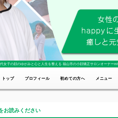
0代女子の顔のゆがみと心と人生を整える
福山市の小顔矯正サロンオーナーmi
トップ
プロフィール
初めての方へ
メニュー
をお読みください