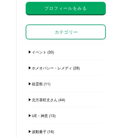
プロフィールをみる
カテゴリー
イベント
(30)
ホメオパシー・レメディ
(28)
祖霊祭
(11)
北方喜旺丈さん
(44)
UE・神意
(13)
波動量子
(16)