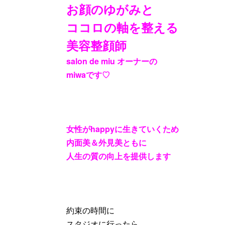
お顔のゆがみと
ココロの軸を整える
美容整顔師
salon de miu
オーナーの
miwa
です
♡
女性が
happy
に生きていくため
内面美＆外見美ともに
人生の質の向上を提供します
約束の時間に
スタジオに行ったら