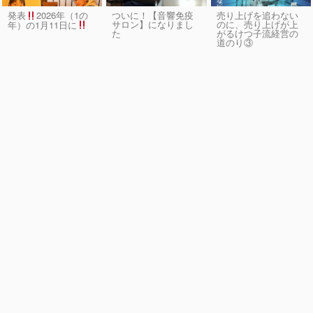
発表
2026年（1の
ついに！【音響免疫
売り上げを追わない
サロン】になりまし
のに、売り上げが上
年）の1月11日に
た
がるけつ子流経営の
道のり③