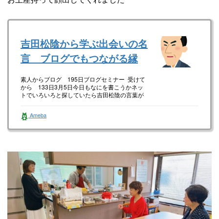
吉田松陰から学ぶ出会いの名
言 ブログでもつながる縁
素人からブログ 195日ブログセミナー 受けて
から 133日3月5日今日もなにを書こうかネッ
トでいろいろと探していたら吉田松陰の言葉が
目に出会いの名言『自分…
Ameba