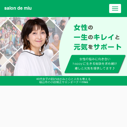
salon de miu
Toggl
navig
40代女子の顔のゆがみと心と人生を整える
福山市の小顔矯正サロンオーナーmiwa