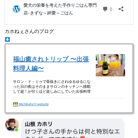
カホねぇさんのブログ
福山癒されトリップ 〜出張
料理人編〜
サロン・ド・ミゥで骨抜きにされゆるゆるにな
った日の夜はそのままサロンのキッチンへ移動
して超！が付くほど楽しみにしていた出張料理
人 山本里志さん（山さん）による無化調料理
のフルコースを堪能させていただき
Michikaho’rl website