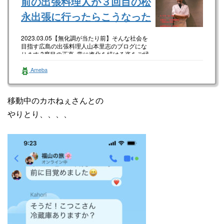
前の出張料理人が３回目の松
永出張に行ったらこうなった
2023.03.05【無化調が当たり前】そんな社会を
目指す広島の出張料理人山本里志のブログにな
ります 3度目の正直 常に進化を続ける姿をご縁
のある方にお見せ…
Ameba
移動中のカホねぇさんとの
やりとり、、、、