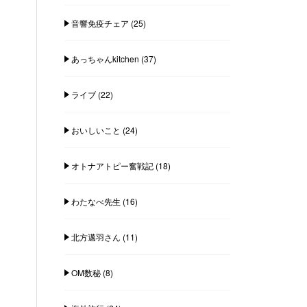
音響免疫チェア
(25)
あっちゃんkitchen
(37)
ライブ
(22)
おいしいこと
(24)
オトナアトピー奮戦記
(18)
わたなべ先生
(16)
北方邁羽さん
(11)
OM数秘
(8)