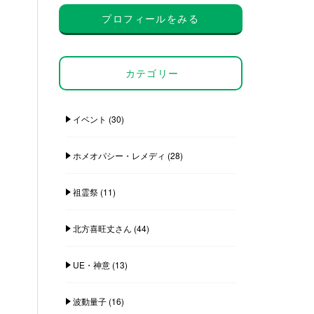
プロフィールをみる
カテゴリー
イベント
(30)
ホメオパシー・レメディ
(28)
祖霊祭
(11)
北方喜旺丈さん
(44)
UE・神意
(13)
波動量子
(16)