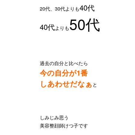
40代
20代、30代よりも
50代
40代
よりも
過去の自分と比べたら
今の自分が1番
しあわせだなぁ
と
しみじみ思う
美容整顔師けつ子です