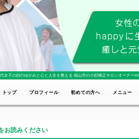
0代女子の顔のゆがみと心と人生を整える
福山市の小顔矯正サロンオーナーmi
トップ
プロフィール
初めての方へ
メニュー
をお読みください