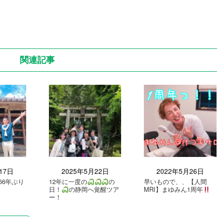
関連記事
17日
2025年5月22日
2022年5月26日
66年ぶり
12年に一度の
の
早いもので、、【人間
日！
の静岡へ覚醒ツア
MRI】まゆみん1周年
ー！