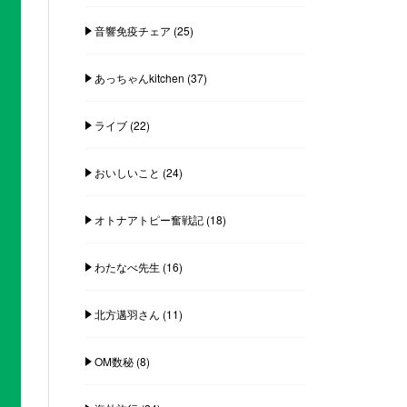
音響免疫チェア
(25)
あっちゃんkitchen
(37)
ライブ
(22)
おいしいこと
(24)
オトナアトピー奮戦記
(18)
わたなべ先生
(16)
北方邁羽さん
(11)
OM数秘
(8)