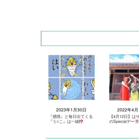
2023年1月30日
2022年4月
『感情』と毎日出てくる
【4月12日】は1
『う○こ』は一緒
のSpecialデー