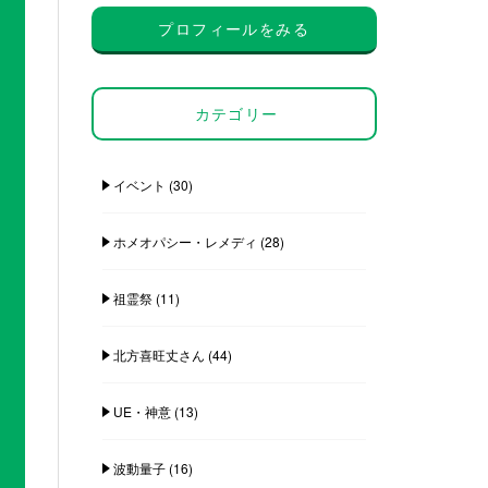
プロフィールをみる
カテゴリー
イベント
(30)
ホメオパシー・レメディ
(28)
祖霊祭
(11)
北方喜旺丈さん
(44)
UE・神意
(13)
波動量子
(16)