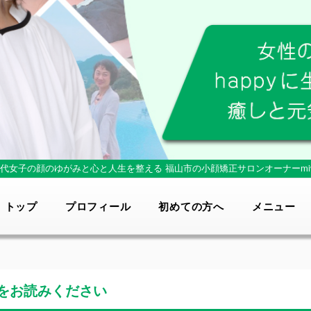
0代女子の顔のゆがみと心と人生を整える
福山市の小顔矯正サロンオーナーmi
トップ
プロフィール
初めての方へ
メニュー
をお読みください